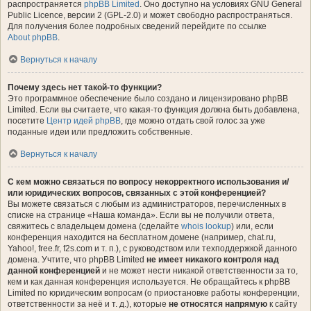
распространяется
phpBB Limited
. Оно доступно на условиях GNU General
Public Licence, версии 2 (GPL-2.0) и может свободно распространяться.
Для получения более подробных сведений перейдите по ссылке
About phpBB
.
Вернуться к началу
Почему здесь нет такой-то функции?
Это программное обеспечение было создано и лицензировано phpBB
Limited. Если вы считаете, что какая-то функция должна быть добавлена,
посетите
Центр идей phpBB
, где можно отдать свой голос за уже
поданные идеи или предложить собственные.
Вернуться к началу
С кем можно связаться по вопросу некорректного использования и/
или юридических вопросов, связанных с этой конференцией?
Вы можете связаться с любым из администраторов, перечисленных в
списке на странице «Наша команда». Если вы не получили ответа,
свяжитесь с владельцем домена (сделайте
whois lookup
) или, если
конференция находится на бесплатном домене (например, chat.ru,
Yahoo!, free.fr, f2s.com и т. п.), с руководством или техподдержкой данного
домена. Учтите, что phpBB Limited
не имеет никакого контроля над
данной конференцией
и не может нести никакой ответственности за то,
кем и как данная конференция используется. Не обращайтесь к phpBB
Limited по юридическим вопросам (о приостановке работы конференции,
ответственности за неё и т. д.), которые
не относятся напрямую
к сайту