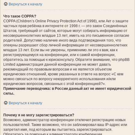
Вернуться к началу
Что такое COPPA?
COPPA (Children’s Online Privacy Protection Act of 1998), или Акт о защите
частных прав ребёнка в интернете от 1998 г. — это закон Соединённых
Штатов, требующий от сайтов, которые могут собирать информацию от
несовершеннолетних младше 13 лет, иметь на это письменное согласие
родителей. Допустимо наличие иного вида подтверждения того, что
опекуны разрешают сбор личной информации от несовершеннолетних
младше 13 лет. Если вы не уверены, применимо ли это к вам, как к
регистрирующемуся на конференции, или к самой конференции,
обратитесь за помощью к юрисконсульту. Обратите внимание, что phpBB
Limited администрация данной конференции не может давать
рекомендаций по правовым вопросам и не является объектом
юридических отношений, кроме указанных в ответе на вопрос «С кем
можно связаться по вопросу некорректного использования и/или
юридических вопросов, связанных с этой конференцией?».
Примечание переводчика: в России данный акт не имеет юридической
силы.
.
Вернуться к началу
Почему я не могу зарегистрироваться?
Возможно, администратор конференции отключил регистрацию новых
пользователей. Также возможно, что он заблокировал ваш IP-адрес или
запретил имя, под которым вы пытаетесь зарегистрироваться.
Обратитесь за помощью к администратору конференции.