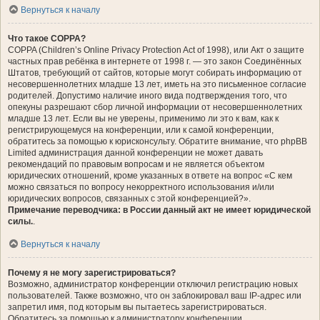
Вернуться к началу
Что такое COPPA?
COPPA (Children’s Online Privacy Protection Act of 1998), или Акт о защите
частных прав ребёнка в интернете от 1998 г. — это закон Соединённых
Штатов, требующий от сайтов, которые могут собирать информацию от
несовершеннолетних младше 13 лет, иметь на это письменное согласие
родителей. Допустимо наличие иного вида подтверждения того, что
опекуны разрешают сбор личной информации от несовершеннолетних
младше 13 лет. Если вы не уверены, применимо ли это к вам, как к
регистрирующемуся на конференции, или к самой конференции,
обратитесь за помощью к юрисконсульту. Обратите внимание, что phpBB
Limited администрация данной конференции не может давать
рекомендаций по правовым вопросам и не является объектом
юридических отношений, кроме указанных в ответе на вопрос «С кем
можно связаться по вопросу некорректного использования и/или
юридических вопросов, связанных с этой конференцией?».
Примечание переводчика: в России данный акт не имеет юридической
силы.
.
Вернуться к началу
Почему я не могу зарегистрироваться?
Возможно, администратор конференции отключил регистрацию новых
пользователей. Также возможно, что он заблокировал ваш IP-адрес или
запретил имя, под которым вы пытаетесь зарегистрироваться.
Обратитесь за помощью к администратору конференции.