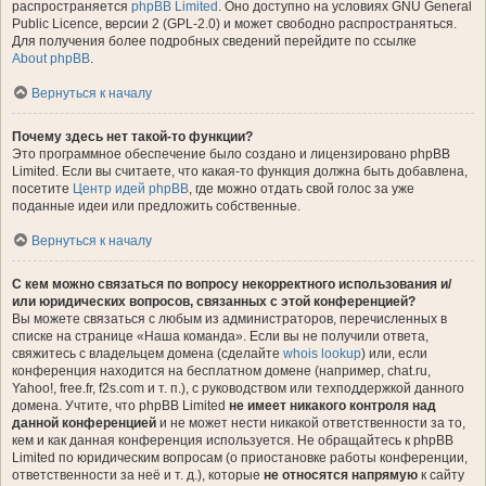
распространяется
phpBB Limited
. Оно доступно на условиях GNU General
Public Licence, версии 2 (GPL-2.0) и может свободно распространяться.
Для получения более подробных сведений перейдите по ссылке
About phpBB
.
Вернуться к началу
Почему здесь нет такой-то функции?
Это программное обеспечение было создано и лицензировано phpBB
Limited. Если вы считаете, что какая-то функция должна быть добавлена,
посетите
Центр идей phpBB
, где можно отдать свой голос за уже
поданные идеи или предложить собственные.
Вернуться к началу
С кем можно связаться по вопросу некорректного использования и/
или юридических вопросов, связанных с этой конференцией?
Вы можете связаться с любым из администраторов, перечисленных в
списке на странице «Наша команда». Если вы не получили ответа,
свяжитесь с владельцем домена (сделайте
whois lookup
) или, если
конференция находится на бесплатном домене (например, chat.ru,
Yahoo!, free.fr, f2s.com и т. п.), с руководством или техподдержкой данного
домена. Учтите, что phpBB Limited
не имеет никакого контроля над
данной конференцией
и не может нести никакой ответственности за то,
кем и как данная конференция используется. Не обращайтесь к phpBB
Limited по юридическим вопросам (о приостановке работы конференции,
ответственности за неё и т. д.), которые
не относятся напрямую
к сайту