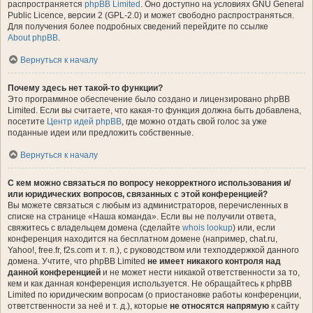
распространяется
phpBB Limited
. Оно доступно на условиях GNU General
Public Licence, версии 2 (GPL-2.0) и может свободно распространяться.
Для получения более подробных сведений перейдите по ссылке
About phpBB
.
Вернуться к началу
Почему здесь нет такой-то функции?
Это программное обеспечение было создано и лицензировано phpBB
Limited. Если вы считаете, что какая-то функция должна быть добавлена,
посетите
Центр идей phpBB
, где можно отдать свой голос за уже
поданные идеи или предложить собственные.
Вернуться к началу
С кем можно связаться по вопросу некорректного использования и/
или юридических вопросов, связанных с этой конференцией?
Вы можете связаться с любым из администраторов, перечисленных в
списке на странице «Наша команда». Если вы не получили ответа,
свяжитесь с владельцем домена (сделайте
whois lookup
) или, если
конференция находится на бесплатном домене (например, chat.ru,
Yahoo!, free.fr, f2s.com и т. п.), с руководством или техподдержкой данного
домена. Учтите, что phpBB Limited
не имеет никакого контроля над
данной конференцией
и не может нести никакой ответственности за то,
кем и как данная конференция используется. Не обращайтесь к phpBB
Limited по юридическим вопросам (о приостановке работы конференции,
ответственности за неё и т. д.), которые
не относятся напрямую
к сайту