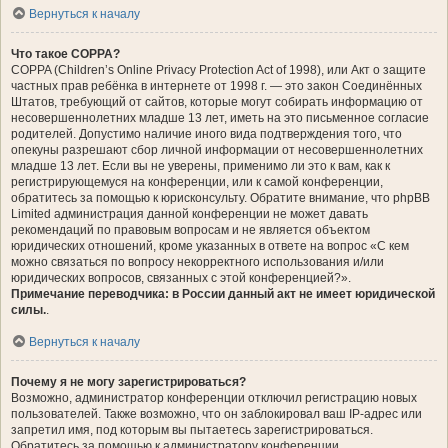
Вернуться к началу
Что такое COPPA?
COPPA (Children’s Online Privacy Protection Act of 1998), или Акт о защите
частных прав ребёнка в интернете от 1998 г. — это закон Соединённых
Штатов, требующий от сайтов, которые могут собирать информацию от
несовершеннолетних младше 13 лет, иметь на это письменное согласие
родителей. Допустимо наличие иного вида подтверждения того, что
опекуны разрешают сбор личной информации от несовершеннолетних
младше 13 лет. Если вы не уверены, применимо ли это к вам, как к
регистрирующемуся на конференции, или к самой конференции,
обратитесь за помощью к юрисконсульту. Обратите внимание, что phpBB
Limited администрация данной конференции не может давать
рекомендаций по правовым вопросам и не является объектом
юридических отношений, кроме указанных в ответе на вопрос «С кем
можно связаться по вопросу некорректного использования и/или
юридических вопросов, связанных с этой конференцией?».
Примечание переводчика: в России данный акт не имеет юридической
силы.
.
Вернуться к началу
Почему я не могу зарегистрироваться?
Возможно, администратор конференции отключил регистрацию новых
пользователей. Также возможно, что он заблокировал ваш IP-адрес или
запретил имя, под которым вы пытаетесь зарегистрироваться.
Обратитесь за помощью к администратору конференции.