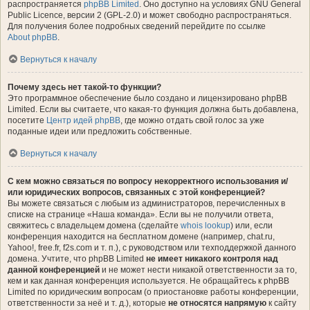
распространяется
phpBB Limited
. Оно доступно на условиях GNU General
Public Licence, версии 2 (GPL-2.0) и может свободно распространяться.
Для получения более подробных сведений перейдите по ссылке
About phpBB
.
Вернуться к началу
Почему здесь нет такой-то функции?
Это программное обеспечение было создано и лицензировано phpBB
Limited. Если вы считаете, что какая-то функция должна быть добавлена,
посетите
Центр идей phpBB
, где можно отдать свой голос за уже
поданные идеи или предложить собственные.
Вернуться к началу
С кем можно связаться по вопросу некорректного использования и/
или юридических вопросов, связанных с этой конференцией?
Вы можете связаться с любым из администраторов, перечисленных в
списке на странице «Наша команда». Если вы не получили ответа,
свяжитесь с владельцем домена (сделайте
whois lookup
) или, если
конференция находится на бесплатном домене (например, chat.ru,
Yahoo!, free.fr, f2s.com и т. п.), с руководством или техподдержкой данного
домена. Учтите, что phpBB Limited
не имеет никакого контроля над
данной конференцией
и не может нести никакой ответственности за то,
кем и как данная конференция используется. Не обращайтесь к phpBB
Limited по юридическим вопросам (о приостановке работы конференции,
ответственности за неё и т. д.), которые
не относятся напрямую
к сайту