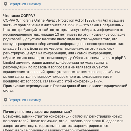
Вернуться к началу
Что такое COPPA?
COPPA (Children’s Online Privacy Protection Act of 1998), или Акт о защите
частных прав ребёнка в интернете от 1998 г. — это закон Соединённых
Штатов, требующий от сайтов, которые могут собирать информацию от
несовершеннолетних младше 13 лет, иметь на это письменное согласие
родителей. Допустимо наличие иного вида подтверждения того, что
опекуны разрешают сбор личной информации от несовершеннолетних
младше 13 лет. Если вы не уверены, применимо ли это к вам, как к
регистрирующемуся на конференции, или к самой конференции,
обратитесь за помощью к юрисконсульту. Обратите внимание, что phpBB
Limited администрация данной конференции не может давать
рекомендаций по правовым вопросам и не является объектом
юридических отношений, кроме указанных в ответе на вопрос «С кем
можно связаться по вопросу некорректного использования и/или
юридических вопросов, связанных с этой конференцией?».
Примечание переводчика: в России данный акт не имеет юридической
силы.
.
Вернуться к началу
Почему я не могу зарегистрироваться?
Возможно, администратор конференции отключил регистрацию новых
пользователей. Также возможно, что он заблокировал ваш IP-адрес или
запретил имя, под которым вы пытаетесь зарегистрироваться.
Обратитесь за помощью к администратору конференции.