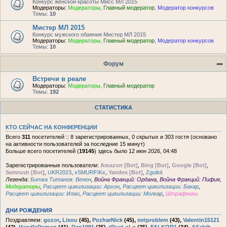
Конкурс женской красоты Мисс МЛ 2015
Модераторы:
Модераторы
,
Главный модератор
,
Модератор конкурсов
Темы:
10
Мистер МЛ 2015
Конкурс мужского обаяния Мистер МЛ 2015
Модераторы:
Модераторы
,
Главный модератор
,
Модератор конкурсов
Темы:
10
Форум
Встречи в реале
Модераторы:
Модераторы
,
Главный модератор
Темы:
192
СТАТИСТИКА
КТО СЕЙЧАС НА КОНФЕРЕНЦИИ
Всего
311
посетителей :: 8 зарегистрированных, 0 скрытых и 303 гостя (основано
на активности пользователей за последние 15 минут)
Больше всего посетителей (
19145
) здесь было 12 июн 2026, 04:48
Зарегистрированные пользователи:
Amazon [Bot]
,
Bing [Bot]
,
Google [Bot]
,
Semrush [Bot]
,
UKR2023
,
xSMURFIKx
,
Yandex [Bot]
,
Zgutkii
Легенда:
Битва Титанов: Венон
,
Война Фракций: Ордана
,
Война Фракций: Пифия
,
Модераторы
,
Расцвет цивилизации: Архон
,
Расцвет цивилизации: Бакар
,
Расцвет цивилизации: Илао
,
Расцвет цивилизации: Молкар
,
Штрафники
ДНИ РОЖДЕНИЯ
Поздравляем:
gozor
,
Lixou
(45),
PozharNick
(45),
netproblem
(43),
Valentin15121