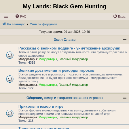
My Lands: Black Gem Hunting
FAQ
Вход
На главную
Список форумов
Текущее время: 09 авг 2026, 10:46
Холл Славы
Рассказы о великом подвиге - уничтожение архируин!
Темы в этом разделе могут создавать только те, кто публикует рассказ о
сносе архируины
Модераторы:
Модераторы
,
Главный модератор
Темы:
4318
Великие достижения и рекорды игроков
В этом разделе все игроки могут похвастаться своими достижениями.
Если достижение не будет признано значимым - модератор может
удалить тему.
Модераторы:
Модераторы
,
Главный модератор
Темы:
172
Общение, юмор и творчество наших игроков
Приколы и юмор в игре
В этом форуме можно поделиться всеми курьезными событиями,
произошедшими с вами или вашими знакомыми в нашей игре
Модераторы:
Модераторы
,
Главный модератор
Темы:
313
Творчество наших игроков