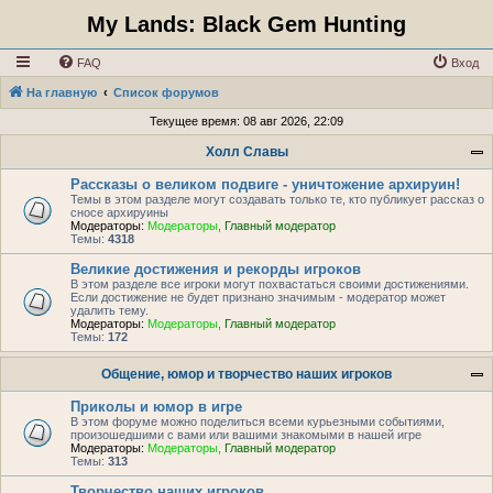
My Lands: Black Gem Hunting
FAQ
Вход
На главную
Список форумов
Текущее время: 08 авг 2026, 22:09
Холл Славы
Рассказы о великом подвиге - уничтожение архируин!
Темы в этом разделе могут создавать только те, кто публикует рассказ о
сносе архируины
Модераторы:
Модераторы
,
Главный модератор
Темы:
4318
Великие достижения и рекорды игроков
В этом разделе все игроки могут похвастаться своими достижениями.
Если достижение не будет признано значимым - модератор может
удалить тему.
Модераторы:
Модераторы
,
Главный модератор
Темы:
172
Общение, юмор и творчество наших игроков
Приколы и юмор в игре
В этом форуме можно поделиться всеми курьезными событиями,
произошедшими с вами или вашими знакомыми в нашей игре
Модераторы:
Модераторы
,
Главный модератор
Темы:
313
Творчество наших игроков