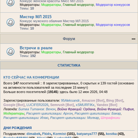
Конкурс женской красоты Мисс МЛ 2015
Модераторы:
Модераторы
,
Главный модератор
,
Модератор конкурсов
Темы:
10
Мистер МЛ 2015
Конкурс мужского обаяния Мистер МЛ 2015
Модераторы:
Модераторы
,
Главный модератор
,
Модератор конкурсов
Темы:
10
Форум
Встречи в реале
Модераторы:
Модераторы
,
Главный модератор
Темы:
192
СТАТИСТИКА
КТО СЕЙЧАС НА КОНФЕРЕНЦИИ
Всего
147
посетителей :: 8 зарегистрированных, 0 скрытых и 139 гостей (основано
на активности пользователей за последние 15 минут)
Больше всего посетителей (
19145
) здесь было 12 июн 2026, 04:48
Зарегистрированные пользователи:
95Aleksandr
,
Amazon [Bot]
,
Bing [Bot]
,
Google [Bot]
,
LUCIFER2026
,
Semrush [Bot]
,
xSMURFIKx
,
Yandex [Bot]
Легенда:
Битва Титанов: Венон
,
Война Фракций: Ордана
,
Война Фракций: Пифия
,
Модераторы
,
Расцвет цивилизации: Архон
,
Расцвет цивилизации: Бакар
,
Расцвет цивилизации: Илао
,
Расцвет цивилизации: Молкар
,
Штрафники
ДНИ РОЖДЕНИЯ
Поздравляем:
dimabek
,
Fkids
,
Kormist
(101),
batyanya777
(55),
kostka
(43),