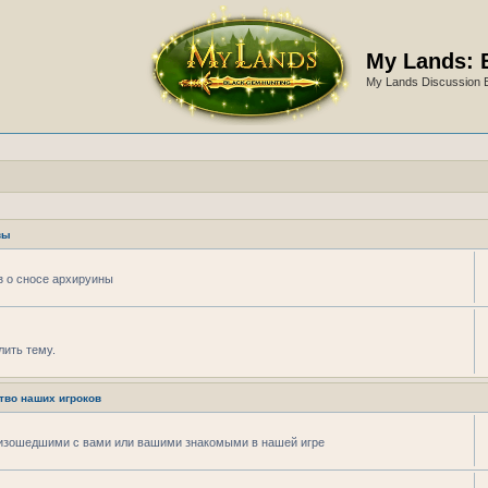
My Lands: 
My Lands Discussion 
вы
аз о сносе архируины
лить тему.
тво наших игроков
изошедшими с вами или вашими знакомыми в нашей игре