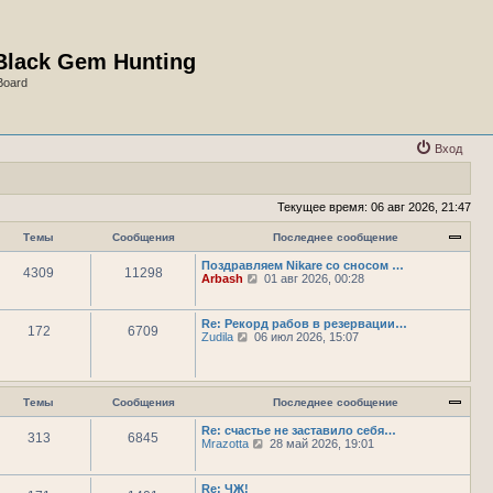
Black Gem Hunting
Board
Вход
Текущее время: 06 авг 2026, 21:47
Темы
Сообщения
Последнее сообщение
Поздравляем Nikare со сносом …
4309
11298
П
Arbash
01 авг 2026, 00:28
е
р
е
Re: Рекорд рабов в резервации…
172
6709
й
П
Zudila
06 июл 2026, 15:07
т
е
и
р
к
е
п
й
о
т
Темы
Сообщения
Последнее сообщение
с
и
л
к
Re: счастье не заставило себя…
е
313
6845
п
П
Mrazotta
28 май 2026, 19:01
д
о
е
н
с
р
е
л
е
Re: ЧЖ!
м