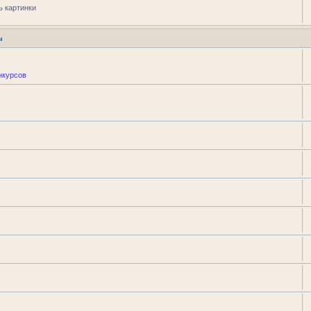
ь картинки
ы
нкурсов