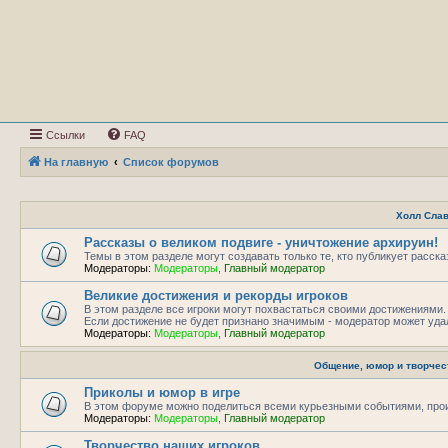
Ссылки
FAQ
На главную
Список форумов
Холл Сла
Рассказы о великом подвиге - уничтожение архируин!
Темы в этом разделе могут создавать только те, кто публикует расск
Модераторы:
Модераторы
,
Главный модератор
Великие достижения и рекорды игроков
В этом разделе все игроки могут похвастаться своими достижениями.
Если достижение не будет признано значимым - модератор может уда
Модераторы:
Модераторы
,
Главный модератор
Общение, юмор и творчес
Приколы и юмор в игре
В этом форуме можно поделиться всеми курьезными событиями, про
Модераторы:
Модераторы
,
Главный модератор
Творчество наших игроков