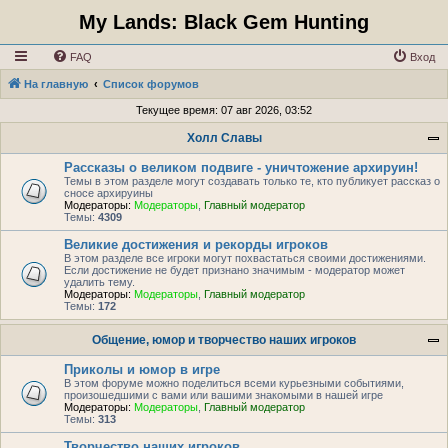
My Lands: Black Gem Hunting
FAQ
Вход
На главную
Список форумов
Текущее время: 07 авг 2026, 03:52
Холл Славы
Рассказы о великом подвиге - уничтожение архируин!
Темы в этом разделе могут создавать только те, кто публикует рассказ о
сносе архируины
Модераторы:
Модераторы
,
Главный модератор
Темы:
4309
Великие достижения и рекорды игроков
В этом разделе все игроки могут похвастаться своими достижениями.
Если достижение не будет признано значимым - модератор может
удалить тему.
Модераторы:
Модераторы
,
Главный модератор
Темы:
172
Общение, юмор и творчество наших игроков
Приколы и юмор в игре
В этом форуме можно поделиться всеми курьезными событиями,
произошедшими с вами или вашими знакомыми в нашей игре
Модераторы:
Модераторы
,
Главный модератор
Темы:
313
Творчество наших игроков