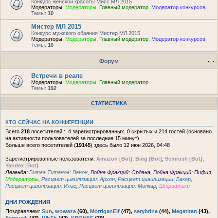
Конкурс женской красоты Мисс МЛ 2015
Модераторы:
Модераторы
,
Главный модератор
,
Модератор конкурсов
Темы:
10
Мистер МЛ 2015
Конкурс мужского обаяния Мистер МЛ 2015
Модераторы:
Модераторы
,
Главный модератор
,
Модератор конкурсов
Темы:
10
Форум
Встречи в реале
Модераторы:
Модераторы
,
Главный модератор
Темы:
192
СТАТИСТИКА
КТО СЕЙЧАС НА КОНФЕРЕНЦИИ
Всего
218
посетителей :: 4 зарегистрированных, 0 скрытых и 214 гостей (основано
на активности пользователей за последние 15 минут)
Больше всего посетителей (
19145
) здесь было 12 июн 2026, 04:48
Зарегистрированные пользователи:
Amazon [Bot]
,
Bing [Bot]
,
Semrush [Bot]
,
Yandex [Bot]
Легенда:
Битва Титанов: Венон
,
Война Фракций: Ордана
,
Война Фракций: Пифия
,
Модераторы
,
Расцвет цивилизации: Архон
,
Расцвет цивилизации: Бакар
,
Расцвет цивилизации: Илао
,
Расцвет цивилизации: Молкар
,
Штрафники
ДНИ РОЖДЕНИЯ
Поздравляем:
Sun
,
wowaza
(60),
MorriganElf
(47),
serybrina
(44),
Megatitan
(43),