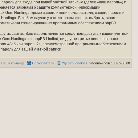
пароль для входа под вашей учётной записью (далее «ваш пароль») и
охраняется законами о защите компьютерной информации,
k Gem Hunting», кроме вашего имени пользователя, вашего пароля и
Hunting». В любом случае у вас есть возможность выбрать, какая
автоматически сгенерированных программным обеспечением phpBB.
ругих сайтах. Ваш пароль является средством доступа к вашей учётной
 Gem Hunting», ни phpBB Limited, ни другое третье лицо не вправе
пароля «Забыли пароль?», предусмотренной программным обеспечением
 пароль для вашей учётной записи.
Наша команда
Пользователи
Удалить cookies
Часовой пояс:
UTC+03:00