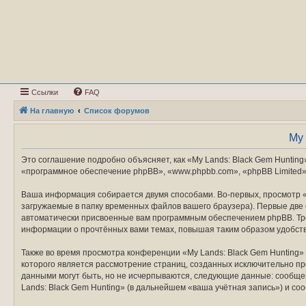
Ссылки
FAQ
На главную
Список форумов
My 
Это соглашение подробно объясняет, как «My Lands: Black Gem Hunting»
«программное обеспечение phpBB», «www.phpbb.com», «phpBB Limited»
Ваша информация собирается двумя способами. Во-первых, просмотр «
загружаемые в папку временных файлов вашего браузера). Первые две c
автоматически присвоенные вам программным обеспечением phpBB. Трет
информации о прочтённых вами темах, повышая таким образом удобст
Также во время просмотра конференции «My Lands: Black Gem Hunting»
которого является рассмотрение страниц, созданных исключительно 
данными могут быть, но не исчерпываются, следующие данные: сообще
Lands: Black Gem Hunting» (в дальнейшем «ваша учётная запись») и с