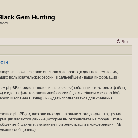
Black Gem Hunting
Board
Вход
ости
ng», «https://ru.mlgame.org/forum») и phpBB (в дальнейшем «они»,
аших пользовательских сессий (в дальнейшем «ваша информация»).
ием phpBB определённого числа cookies (небольшие текстовые файлы,
) и идентификатор анонимной сессии (в дальнейшем «session-id»),
nds: Black Gem Hunting» и будет использоваться для хранения
чению phpBB, однако они выходят за рамки этого документа, целью
рмации являются данные, которые вы отправляете на форум. Этими
общения»), данные, указанные при регистрации в конференции «My
 «ваши сообщения»).