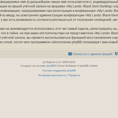
ифицируемое имя (в дальнейшем «ваше имя пользователя»), индивидуальный 
ация из вашей учётной записи на форумах «My Lands: Black Gem Hunting» 
информация, запрашиваемая при регистрации в конференции «My Lands: Blac
й ко вводу, на усмотрение администрации конференции «My Lands: Black Gem 
 у вас есть возможность согласиться/отказаться от получения сообщений, 
 не рекомендуется использовать этот же самый пароль, регистрируясь на д
его в тайне, ни при каких обстоятельствах ни представители «My Lands: Black
шей учётной записи, вы сможете воспользоваться функцией восстановления 
ес email, после чего программное обеспечение phpBB сгенерирует вам новый
Связаться с администрацией
(c) Elyland LLC 2009-2025
Создано на основе
phpBB
® Forum Software © phpBB Limited
Русская поддержка phpBB
Конфиденциальность
|
Правила