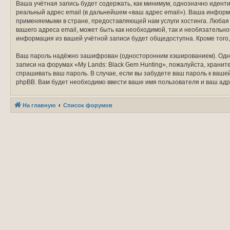
Ваша учётная запись будет содержать, как минимум, однозначно идент
реальный адрес email (в дальнейшем «ваш адрес email»). Ваша информ
применяемыми в стране, предоставляющей нам услуги хостинга. Любая 
вашего адреса email, может быть как необходимой, так и необязательно
информация из вашей учётной записи будет общедоступна. Кроме того,
Ваш пароль надёжно зашифрован (односторонним хэшированием). Однако
записи на форумах «My Lands: Black Gem Hunting», пожалуйста, храните 
спрашивать ваш пароль. В случае, если вы забудете ваш пароль к ва
phpBB. Вам будет необходимо ввести ваше имя пользователя и ваш адр
На главную
Список форумов