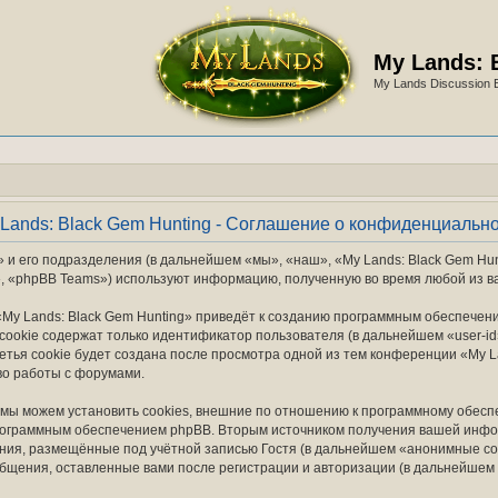
My Lands: 
My Lands Discussion 
Lands: Black Gem Hunting - Соглашение о конфиденциальн
 и его подразделения (в дальнейшем «мы», «наш», «My Lands: Black Gem Hunti
, «phpBB Teams») используют информацию, полученную во время любой из в
My Lands: Black Gem Hunting» приведёт к созданию программным обеспечен
ookie содержат только идентификатор пользователя (в дальнейшем «user-id»
ья cookie будет создана после просмотра одной из тем конференции «My La
во работы с форумами.
 мы можем установить cookies, внешние по отношению к программному обеспе
программным обеспечением phpBB. Вторым источником получения вашей инфо
ния, размещённые под учётной записью Гостя (в дальнейшем «анонимные со
ообщения, оставленные вами после регистрации и авторизации (в дальнейшем