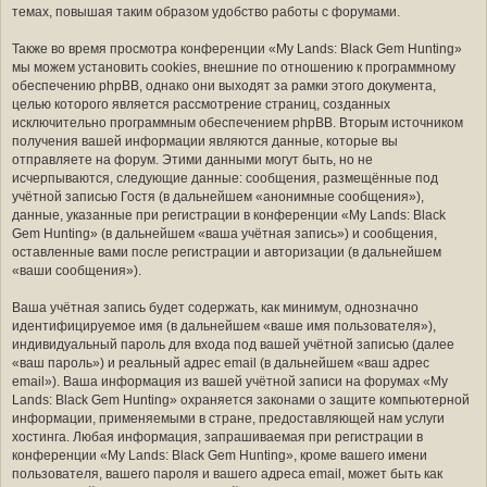
темах, повышая таким образом удобство работы с форумами.
Также во время просмотра конференции «My Lands: Black Gem Hunting»
мы можем установить cookies, внешние по отношению к программному
обеспечению phpBB, однако они выходят за рамки этого документа,
целью которого является рассмотрение страниц, созданных
исключительно программным обеспечением phpBB. Вторым источником
получения вашей информации являются данные, которые вы
отправляете на форум. Этими данными могут быть, но не
исчерпываются, следующие данные: сообщения, размещённые под
учётной записью Гостя (в дальнейшем «анонимные сообщения»),
данные, указанные при регистрации в конференции «My Lands: Black
Gem Hunting» (в дальнейшем «ваша учётная запись») и сообщения,
оставленные вами после регистрации и авторизации (в дальнейшем
«ваши сообщения»).
Ваша учётная запись будет содержать, как минимум, однозначно
идентифицируемое имя (в дальнейшем «ваше имя пользователя»),
индивидуальный пароль для входа под вашей учётной записью (далее
«ваш пароль») и реальный адрес email (в дальнейшем «ваш адрес
email»). Ваша информация из вашей учётной записи на форумах «My
Lands: Black Gem Hunting» охраняется законами о защите компьютерной
информации, применяемыми в стране, предоставляющей нам услуги
хостинга. Любая информация, запрашиваемая при регистрации в
конференции «My Lands: Black Gem Hunting», кроме вашего имени
пользователя, вашего пароля и вашего адреса email, может быть как