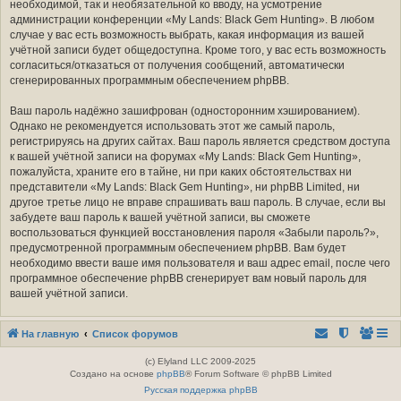
необходимой, так и необязательной ко вводу, на усмотрение
администрации конференции «My Lands: Black Gem Hunting». В любом
случае у вас есть возможность выбрать, какая информация из вашей
учётной записи будет общедоступна. Кроме того, у вас есть возможность
согласиться/отказаться от получения сообщений, автоматически
сгенерированных программным обеспечением phpBB.
Ваш пароль надёжно зашифрован (односторонним хэшированием).
Однако не рекомендуется использовать этот же самый пароль,
регистрируясь на других сайтах. Ваш пароль является средством доступа
к вашей учётной записи на форумах «My Lands: Black Gem Hunting»,
пожалуйста, храните его в тайне, ни при каких обстоятельствах ни
представители «My Lands: Black Gem Hunting», ни phpBB Limited, ни
другое третье лицо не вправе спрашивать ваш пароль. В случае, если вы
забудете ваш пароль к вашей учётной записи, вы сможете
воспользоваться функцией восстановления пароля «Забыли пароль?»,
предусмотренной программным обеспечением phpBB. Вам будет
необходимо ввести ваше имя пользователя и ваш адрес email, после чего
программное обеспечение phpBB сгенерирует вам новый пароль для
вашей учётной записи.
На главную
Список форумов
(c) Elyland LLC 2009-2025
Создано на основе
phpBB
® Forum Software © phpBB Limited
Русская поддержка phpBB