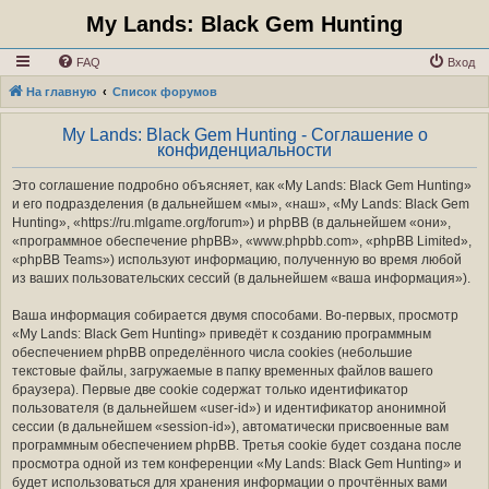
My Lands: Black Gem Hunting
FAQ
Вход
На главную
Список форумов
My Lands: Black Gem Hunting - Соглашение о
конфиденциальности
Это соглашение подробно объясняет, как «My Lands: Black Gem Hunting»
и его подразделения (в дальнейшем «мы», «наш», «My Lands: Black Gem
Hunting», «https://ru.mlgame.org/forum») и phpBB (в дальнейшем «они»,
«программное обеспечение phpBB», «www.phpbb.com», «phpBB Limited»,
«phpBB Teams») используют информацию, полученную во время любой
из ваших пользовательских сессий (в дальнейшем «ваша информация»).
Ваша информация собирается двумя способами. Во-первых, просмотр
«My Lands: Black Gem Hunting» приведёт к созданию программным
обеспечением phpBB определённого числа cookies (небольшие
текстовые файлы, загружаемые в папку временных файлов вашего
браузера). Первые две cookie содержат только идентификатор
пользователя (в дальнейшем «user-id») и идентификатор анонимной
сессии (в дальнейшем «session-id»), автоматически присвоенные вам
программным обеспечением phpBB. Третья cookie будет создана после
просмотра одной из тем конференции «My Lands: Black Gem Hunting» и
будет использоваться для хранения информации о прочтённых вами