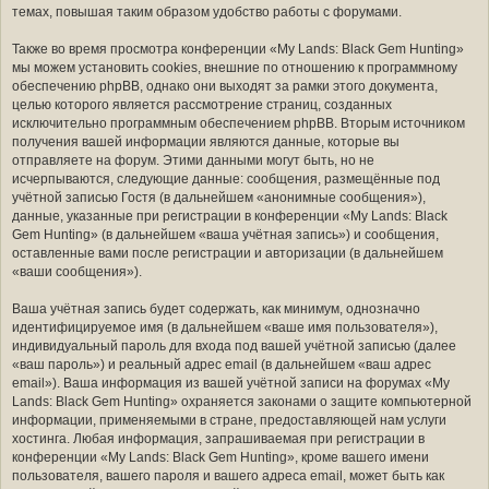
темах, повышая таким образом удобство работы с форумами.
Также во время просмотра конференции «My Lands: Black Gem Hunting»
мы можем установить cookies, внешние по отношению к программному
обеспечению phpBB, однако они выходят за рамки этого документа,
целью которого является рассмотрение страниц, созданных
исключительно программным обеспечением phpBB. Вторым источником
получения вашей информации являются данные, которые вы
отправляете на форум. Этими данными могут быть, но не
исчерпываются, следующие данные: сообщения, размещённые под
учётной записью Гостя (в дальнейшем «анонимные сообщения»),
данные, указанные при регистрации в конференции «My Lands: Black
Gem Hunting» (в дальнейшем «ваша учётная запись») и сообщения,
оставленные вами после регистрации и авторизации (в дальнейшем
«ваши сообщения»).
Ваша учётная запись будет содержать, как минимум, однозначно
идентифицируемое имя (в дальнейшем «ваше имя пользователя»),
индивидуальный пароль для входа под вашей учётной записью (далее
«ваш пароль») и реальный адрес email (в дальнейшем «ваш адрес
email»). Ваша информация из вашей учётной записи на форумах «My
Lands: Black Gem Hunting» охраняется законами о защите компьютерной
информации, применяемыми в стране, предоставляющей нам услуги
хостинга. Любая информация, запрашиваемая при регистрации в
конференции «My Lands: Black Gem Hunting», кроме вашего имени
пользователя, вашего пароля и вашего адреса email, может быть как