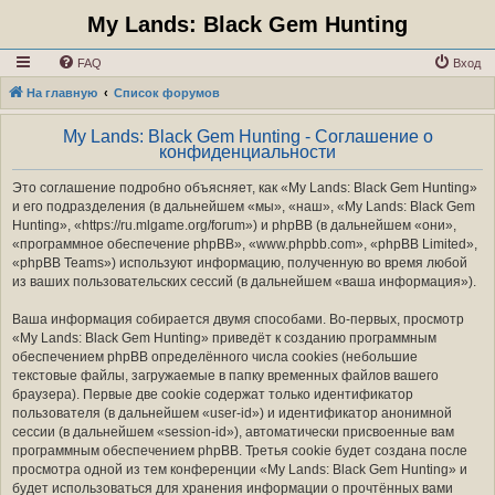
My Lands: Black Gem Hunting
FAQ
Вход
На главную
Список форумов
My Lands: Black Gem Hunting - Соглашение о
конфиденциальности
Это соглашение подробно объясняет, как «My Lands: Black Gem Hunting»
и его подразделения (в дальнейшем «мы», «наш», «My Lands: Black Gem
Hunting», «https://ru.mlgame.org/forum») и phpBB (в дальнейшем «они»,
«программное обеспечение phpBB», «www.phpbb.com», «phpBB Limited»,
«phpBB Teams») используют информацию, полученную во время любой
из ваших пользовательских сессий (в дальнейшем «ваша информация»).
Ваша информация собирается двумя способами. Во-первых, просмотр
«My Lands: Black Gem Hunting» приведёт к созданию программным
обеспечением phpBB определённого числа cookies (небольшие
текстовые файлы, загружаемые в папку временных файлов вашего
браузера). Первые две cookie содержат только идентификатор
пользователя (в дальнейшем «user-id») и идентификатор анонимной
сессии (в дальнейшем «session-id»), автоматически присвоенные вам
программным обеспечением phpBB. Третья cookie будет создана после
просмотра одной из тем конференции «My Lands: Black Gem Hunting» и
будет использоваться для хранения информации о прочтённых вами