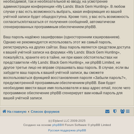
необходимой, так и необязательной ко вводу, на усмотрение
администрации конференции «My Lands: Black Gem Hunting». В любом
случае у вас есть возможность выбрать, какая информация из вашей
учётной записи будет общедоступна. Кроме того, у вас есть возможность
согласиться/отказаться от получения сообщений, автоматически
сгенерированных программным обеспечением phpBB.
Ваш пароль надёжно зашифрован (односторонним хэшированием).
Однако не рекомендуется использовать этот же самый пароль,
регистрируясь на других сайтах. Ваш пароль является средством доступа
к вашей учётной записи на форумах «My Lands: Black Gem Hunting»,
пожалуйста, храните его в тайне, ни при каких обстоятельствах ни
представители «My Lands: Black Gem Hunting», ни phpBB Limited, ни
другое третье лицо не вправе спрашивать ваш пароль. В случае, если вы
забудете ваш пароль к вашей учётной записи, вы сможете
воспользоваться функцией восстановления пароля «Забыли пароль?»,
предусмотренной программным обеспечением phpBB. Вам будет
необходимо ввести ваше имя пользователя и ваш адрес email, после чего
программное обеспечение phpBB сгенерирует вам новый пароль для
вашей учётной записи.
На главную
Список форумов
(c) Elyland LLC 2009-2025
Создано на основе
phpBB
® Forum Software © phpBB Limited
Русская поддержка phpBB