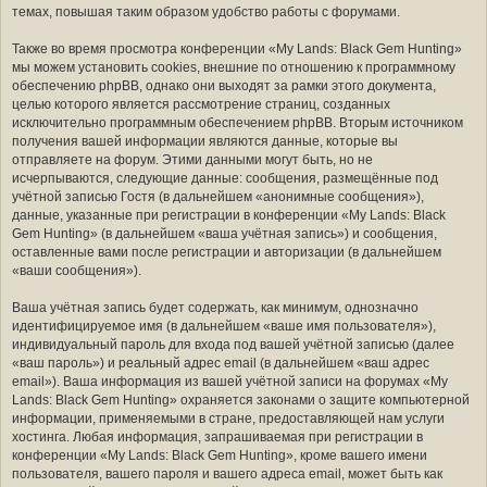
темах, повышая таким образом удобство работы с форумами.
Также во время просмотра конференции «My Lands: Black Gem Hunting»
мы можем установить cookies, внешние по отношению к программному
обеспечению phpBB, однако они выходят за рамки этого документа,
целью которого является рассмотрение страниц, созданных
исключительно программным обеспечением phpBB. Вторым источником
получения вашей информации являются данные, которые вы
отправляете на форум. Этими данными могут быть, но не
исчерпываются, следующие данные: сообщения, размещённые под
учётной записью Гостя (в дальнейшем «анонимные сообщения»),
данные, указанные при регистрации в конференции «My Lands: Black
Gem Hunting» (в дальнейшем «ваша учётная запись») и сообщения,
оставленные вами после регистрации и авторизации (в дальнейшем
«ваши сообщения»).
Ваша учётная запись будет содержать, как минимум, однозначно
идентифицируемое имя (в дальнейшем «ваше имя пользователя»),
индивидуальный пароль для входа под вашей учётной записью (далее
«ваш пароль») и реальный адрес email (в дальнейшем «ваш адрес
email»). Ваша информация из вашей учётной записи на форумах «My
Lands: Black Gem Hunting» охраняется законами о защите компьютерной
информации, применяемыми в стране, предоставляющей нам услуги
хостинга. Любая информация, запрашиваемая при регистрации в
конференции «My Lands: Black Gem Hunting», кроме вашего имени
пользователя, вашего пароля и вашего адреса email, может быть как