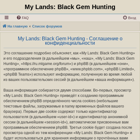
My Lands: Black Gem Hunting
FAQ
Вход
На главную
Список форумов
My Lands: Black Gem Hunting - Соглашение о
конфиденциальности
Это соглашение подробно объясняет, как «My Lands: Black Gem Hunting»
и его подразделения (в дальнейшем «мы», «наш», «My Lands: Black Gem
Hunting», «https://ru.mlgame.org/forum») и phpBB (в дальнейшем «они»,
«программное обеспечение phpBB», «www.phpbb.com», «phpBB Limited»,
«phpBB Teams») используют информацию, полученную во время любой
из ваших пользовательских сессий (в дальнейшем «ваша информация»).
Ваша информация собирается двумя способами. Во-первых, просмотр
«My Lands: Black Gem Hunting» приведёт к созданию программным
обеспечением phpBB определённого числа cookies (небольшие
текстовые файлы, загружаемые в папку временных файлов вашего
браузера). Первые две cookie содержат только идентификатор
пользователя (в дальнейшем «user-id») и идентификатор анонимной
сессии (в дальнейшем «session-id»), автоматически присвоенные вам
программным обеспечением phpBB. Третья cookie будет создана после
просмотра одной из тем конференции «My Lands: Black Gem Hunting» и
будет использоваться для хранения информации о прочтённых вами