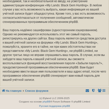
необходимой, так и необязательной ко вводу, на усмотрение
администрации конференции «My Lands: Black Gem Hunting». В любом
случае у вас есть возможность выбрать, какая информация из вашей
учётной записи будет общедоступна. Кроме того, у вас есть возможность
согласиться/отказаться от получения сообщений, автоматически
сгенерированных программным обеспечением phpBB.
Ваш пароль надёжно зашифрован (односторонним хэшированием).
Однако не рекомендуется использовать этот же самый пароль,
регистрируясь на других сайтах. Ваш пароль является средством доступа
к вашей учётной записи на форумах «My Lands: Black Gem Hunting»,
пожалуйста, храните его в тайне, ни при каких обстоятельствах ни
представители «My Lands: Black Gem Hunting», ни phpBB Limited, ни
другое третье лицо не вправе спрашивать ваш пароль. В случае, если вы
забудете ваш пароль к вашей учётной записи, вы сможете
воспользоваться функцией восстановления пароля «Забыли пароль?»,
предусмотренной программным обеспечением phpBB. Вам будет
необходимо ввести ваше имя пользователя и ваш адрес email, после чего
программное обеспечение phpBB сгенерирует вам новый пароль для
вашей учётной записи.
На главную
Список форумов
(c) Elyland LLC 2009-2025
Создано на основе
phpBB
® Forum Software © phpBB Limited
Русская поддержка phpBB