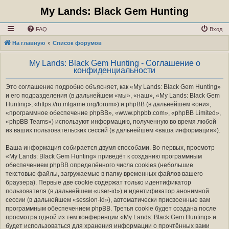
My Lands: Black Gem Hunting
FAQ
Вход
На главную
Список форумов
My Lands: Black Gem Hunting - Соглашение о
конфиденциальности
Это соглашение подробно объясняет, как «My Lands: Black Gem Hunting»
и его подразделения (в дальнейшем «мы», «наш», «My Lands: Black Gem
Hunting», «https://ru.mlgame.org/forum») и phpBB (в дальнейшем «они»,
«программное обеспечение phpBB», «www.phpbb.com», «phpBB Limited»,
«phpBB Teams») используют информацию, полученную во время любой
из ваших пользовательских сессий (в дальнейшем «ваша информация»).
Ваша информация собирается двумя способами. Во-первых, просмотр
«My Lands: Black Gem Hunting» приведёт к созданию программным
обеспечением phpBB определённого числа cookies (небольшие
текстовые файлы, загружаемые в папку временных файлов вашего
браузера). Первые две cookie содержат только идентификатор
пользователя (в дальнейшем «user-id») и идентификатор анонимной
сессии (в дальнейшем «session-id»), автоматически присвоенные вам
программным обеспечением phpBB. Третья cookie будет создана после
просмотра одной из тем конференции «My Lands: Black Gem Hunting» и
будет использоваться для хранения информации о прочтённых вами