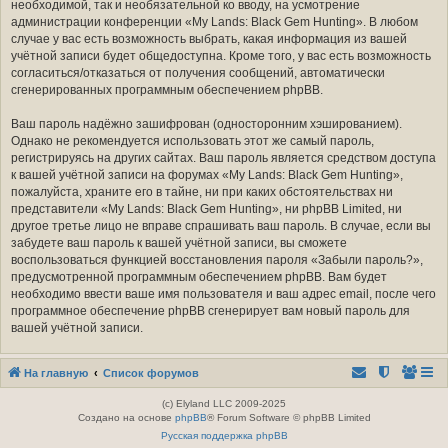
необходимой, так и необязательной ко вводу, на усмотрение
администрации конференции «My Lands: Black Gem Hunting». В любом
случае у вас есть возможность выбрать, какая информация из вашей
учётной записи будет общедоступна. Кроме того, у вас есть возможность
согласиться/отказаться от получения сообщений, автоматически
сгенерированных программным обеспечением phpBB.
Ваш пароль надёжно зашифрован (односторонним хэшированием).
Однако не рекомендуется использовать этот же самый пароль,
регистрируясь на других сайтах. Ваш пароль является средством доступа
к вашей учётной записи на форумах «My Lands: Black Gem Hunting»,
пожалуйста, храните его в тайне, ни при каких обстоятельствах ни
представители «My Lands: Black Gem Hunting», ни phpBB Limited, ни
другое третье лицо не вправе спрашивать ваш пароль. В случае, если вы
забудете ваш пароль к вашей учётной записи, вы сможете
воспользоваться функцией восстановления пароля «Забыли пароль?»,
предусмотренной программным обеспечением phpBB. Вам будет
необходимо ввести ваше имя пользователя и ваш адрес email, после чего
программное обеспечение phpBB сгенерирует вам новый пароль для
вашей учётной записи.
На главную
Список форумов
(c) Elyland LLC 2009-2025
Создано на основе
phpBB
® Forum Software © phpBB Limited
Русская поддержка phpBB