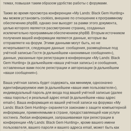
темах, повышая таким образом удобство работы с форумами.
Также во время просмотра конференции «My Lands: Black Gem Hunting»
мы можем установить cookies, внешние по отношению к программному
обеспечению phpBB, однако они выходят за рамки этого документа,
целью которого является рассмотрение страниц, созданных
исключительно программным обеспечением phpBB. Вторым источником
получения вашей информации являются данные, которые вы
отправляете на форум. Этими данными могут быть, но не
исчерпываются, следующие данные: сообщения, размещённые под
учётной записью Гостя (в дальнейшем «анонимные сообщения»),
данные, указанные при регистрации в конференции «My Lands: Black
Gem Hunting» (в дальнейшем «ваша учётная запись») и сообщения,
оставленные вами после регистрации и авторизации (в дальнейшем
«ваши сообщения»).
Ваша учётная запись будет содержать, как минимум, однозначно
идентифицируемое имя (в дальнейшем «ваше имя пользователя»),
индивидуальный пароль для входа под вашей учётной записью (далее
«ваш пароль») и реальный адрес email (в дальнейшем «ваш адрес
email»). Ваша информация из вашей учётной записи на форумах «My
Lands: Black Gem Hunting» охраняется законами о защите компьютерной
информации, применяемыми в стране, предоставляющей нам услуги
хостинга. Любая информация, запрашиваемая при регистрации в
конференции «My Lands: Black Gem Hunting», кроме вашего имени
пользователя, вашего пароля и вашего адреса email, может быть как