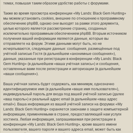
темах, повышая таким образом удобство работы с форумами.
Также во время просмотра конференции «My Lands: Black Gem Hunting»
мы можем установить cookies, внешние по отношению к программному
обеспечению phpBB, однако они выходят за рамки этого документа,
целью которого является рассмотрение страниц, созданных
исключительно программным обеспечением phpBB. Вторым источником
получения вашей информации являются данные, которые вы
отправляете на форум. Этими данными могут быть, но не
исчерпываются, следующие данные: сообщения, размещённые под
учётной записью Гостя (в дальнейшем «анонимные сообщения»),
данные, указанные при регистрации в конференции «My Lands: Black
Gem Hunting» (в дальнейшем «ваша учётная запись») и сообщения,
оставленные вами после регистрации и авторизации (в дальнейшем
«ваши сообщения»).
Ваша учётная запись будет содержать, как минимум, однозначно
идентифицируемое имя (в дальнейшем «ваше имя пользователя»),
индивидуальный пароль для входа под вашей учётной записью (далее
«ваш пароль») и реальный адрес email (в дальнейшем «ваш адрес
email»). Ваша информация из вашей учётной записи на форумах «My
Lands: Black Gem Hunting» охраняется законами о защите компьютерной
информации, применяемыми в стране, предоставляющей нам услуги
хостинга. Любая информация, запрашиваемая при регистрации в
конференции «My Lands: Black Gem Hunting», кроме вашего имени
пользователя, вашего пароля и вашего адреса email, может быть как