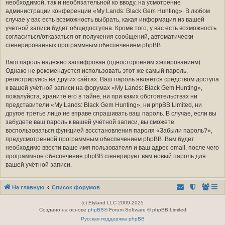
необходимой, так и необязательной ко вводу, на усмотрение
администрации конференции «My Lands: Black Gem Hunting». В любом
случае у вас есть возможность выбрать, какая информация из вашей
учётной записи будет общедоступна. Кроме того, у вас есть возможность
согласиться/отказаться от получения сообщений, автоматически
сгенерированных программным обеспечением phpBB.
Ваш пароль надёжно зашифрован (односторонним хэшированием).
Однако не рекомендуется использовать этот же самый пароль,
регистрируясь на других сайтах. Ваш пароль является средством доступа
к вашей учётной записи на форумах «My Lands: Black Gem Hunting»,
пожалуйста, храните его в тайне, ни при каких обстоятельствах ни
представители «My Lands: Black Gem Hunting», ни phpBB Limited, ни
другое третье лицо не вправе спрашивать ваш пароль. В случае, если вы
забудете ваш пароль к вашей учётной записи, вы сможете
воспользоваться функцией восстановления пароля «Забыли пароль?»,
предусмотренной программным обеспечением phpBB. Вам будет
необходимо ввести ваше имя пользователя и ваш адрес email, после чего
программное обеспечение phpBB сгенерирует вам новый пароль для
вашей учётной записи.
На главную
Список форумов
(c) Elyland LLC 2009-2025
Создано на основе
phpBB
® Forum Software © phpBB Limited
Русская поддержка phpBB