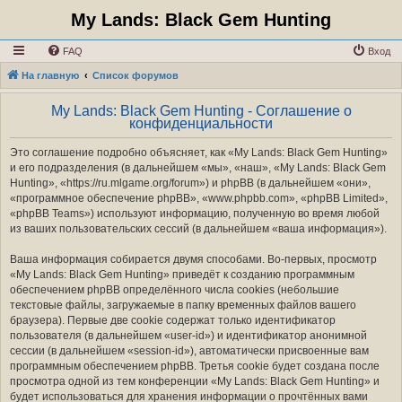
My Lands: Black Gem Hunting
FAQ
Вход
На главную
Список форумов
My Lands: Black Gem Hunting - Соглашение о
конфиденциальности
Это соглашение подробно объясняет, как «My Lands: Black Gem Hunting»
и его подразделения (в дальнейшем «мы», «наш», «My Lands: Black Gem
Hunting», «https://ru.mlgame.org/forum») и phpBB (в дальнейшем «они»,
«программное обеспечение phpBB», «www.phpbb.com», «phpBB Limited»,
«phpBB Teams») используют информацию, полученную во время любой
из ваших пользовательских сессий (в дальнейшем «ваша информация»).
Ваша информация собирается двумя способами. Во-первых, просмотр
«My Lands: Black Gem Hunting» приведёт к созданию программным
обеспечением phpBB определённого числа cookies (небольшие
текстовые файлы, загружаемые в папку временных файлов вашего
браузера). Первые две cookie содержат только идентификатор
пользователя (в дальнейшем «user-id») и идентификатор анонимной
сессии (в дальнейшем «session-id»), автоматически присвоенные вам
программным обеспечением phpBB. Третья cookie будет создана после
просмотра одной из тем конференции «My Lands: Black Gem Hunting» и
будет использоваться для хранения информации о прочтённых вами