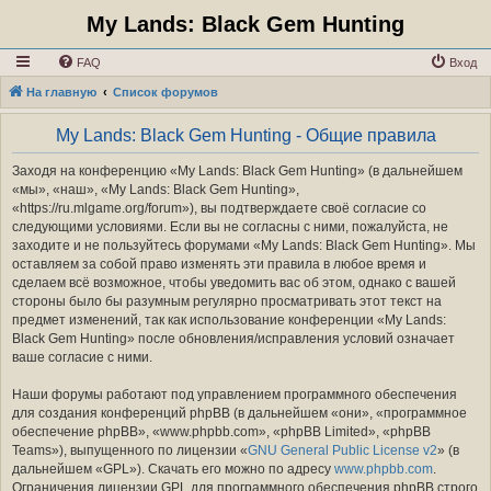
My Lands: Black Gem Hunting
FAQ
Вход
На главную
Список форумов
My Lands: Black Gem Hunting - Общие правила
Заходя на конференцию «My Lands: Black Gem Hunting» (в дальнейшем
«мы», «наш», «My Lands: Black Gem Hunting»,
«https://ru.mlgame.org/forum»), вы подтверждаете своё согласие со
следующими условиями. Если вы не согласны с ними, пожалуйста, не
заходите и не пользуйтесь форумами «My Lands: Black Gem Hunting». Мы
оставляем за собой право изменять эти правила в любое время и
сделаем всё возможное, чтобы уведомить вас об этом, однако с вашей
стороны было бы разумным регулярно просматривать этот текст на
предмет изменений, так как использование конференции «My Lands:
Black Gem Hunting» после обновления/исправления условий означает
ваше согласие с ними.
Наши форумы работают под управлением программного обеспечения
для создания конференций phpBB (в дальнейшем «они», «программное
обеспечение phpBB», «www.phpbb.com», «phpBB Limited», «phpBB
Teams»), выпущенного по лицензии «
GNU General Public License v2
» (в
дальнейшем «GPL»). Скачать его можно по адресу
www.phpbb.com
.
Ограничения лицензии GPL для программного обеспечения phpBB строго