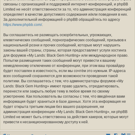
связаны с организацией и поддержкой интернет-конференций, и phpBB
Limited не несёт ответственности за то, что администрация конференций
определяет в качестве допустимого содержания и/или поведения в них.
За дополнительной информацией о phpBB обращайтесь по адресу
https://www.phpbb.com/
.
Вы соглашаетесь не размещать оскорбительных, угрожающих,
клеветнических сообщений, порнографических сообщений, призывов к
национальной розни и прочих сообщений, которые могут нарушить
законы вашей страны, страны, которая предоставляет услуги хостинга
для форумов «My Lands: Black Gem Hunting» или международное право.
Попытки размещения таких сообщений могут привести к вашему
немедленному отключению от конференции, при этом ваш провайдер
будет поставлен в известность, если мы сочтём это нужным. IP-адреса
всех сообщений сохраняются для возможности проведения такой
политики. Вы соглашаетесь с тем, что администраторы форумов «My
Lands: Black Gem Hunting» имеют право удалить, отредактировать,
перенести или закрыть любую тему в любое время по своему
усмотрению. Как пользователь вы согласны с тем, что введённая вами
информация будет храниться в базе данных. Хотя эта информация не
будет открыта третьим лицам без вашего разрешения, ни
администрация конференции «My Lands: Black Gem Hunting», ни phpBB
Limited не может быть ответственна за действия хакеров, которые могут
привести к несанкционированному доступу к ней.