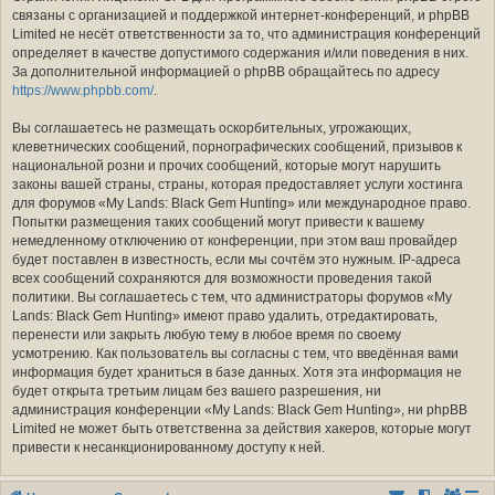
связаны с организацией и поддержкой интернет-конференций, и phpBB
Limited не несёт ответственности за то, что администрация конференций
определяет в качестве допустимого содержания и/или поведения в них.
За дополнительной информацией о phpBB обращайтесь по адресу
https://www.phpbb.com/
.
Вы соглашаетесь не размещать оскорбительных, угрожающих,
клеветнических сообщений, порнографических сообщений, призывов к
национальной розни и прочих сообщений, которые могут нарушить
законы вашей страны, страны, которая предоставляет услуги хостинга
для форумов «My Lands: Black Gem Hunting» или международное право.
Попытки размещения таких сообщений могут привести к вашему
немедленному отключению от конференции, при этом ваш провайдер
будет поставлен в известность, если мы сочтём это нужным. IP-адреса
всех сообщений сохраняются для возможности проведения такой
политики. Вы соглашаетесь с тем, что администраторы форумов «My
Lands: Black Gem Hunting» имеют право удалить, отредактировать,
перенести или закрыть любую тему в любое время по своему
усмотрению. Как пользователь вы согласны с тем, что введённая вами
информация будет храниться в базе данных. Хотя эта информация не
будет открыта третьим лицам без вашего разрешения, ни
администрация конференции «My Lands: Black Gem Hunting», ни phpBB
Limited не может быть ответственна за действия хакеров, которые могут
привести к несанкционированному доступу к ней.