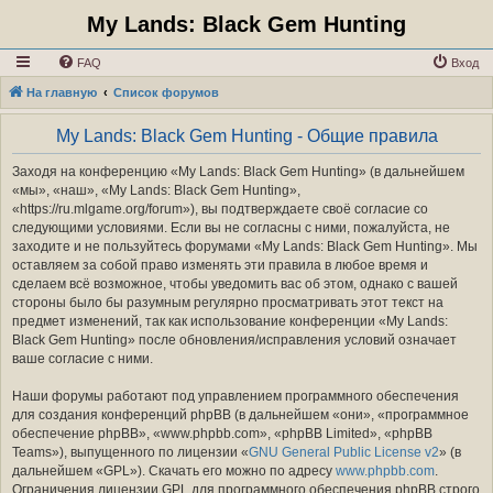
My Lands: Black Gem Hunting
FAQ
Вход
На главную
Список форумов
My Lands: Black Gem Hunting - Общие правила
Заходя на конференцию «My Lands: Black Gem Hunting» (в дальнейшем
«мы», «наш», «My Lands: Black Gem Hunting»,
«https://ru.mlgame.org/forum»), вы подтверждаете своё согласие со
следующими условиями. Если вы не согласны с ними, пожалуйста, не
заходите и не пользуйтесь форумами «My Lands: Black Gem Hunting». Мы
оставляем за собой право изменять эти правила в любое время и
сделаем всё возможное, чтобы уведомить вас об этом, однако с вашей
стороны было бы разумным регулярно просматривать этот текст на
предмет изменений, так как использование конференции «My Lands:
Black Gem Hunting» после обновления/исправления условий означает
ваше согласие с ними.
Наши форумы работают под управлением программного обеспечения
для создания конференций phpBB (в дальнейшем «они», «программное
обеспечение phpBB», «www.phpbb.com», «phpBB Limited», «phpBB
Teams»), выпущенного по лицензии «
GNU General Public License v2
» (в
дальнейшем «GPL»). Скачать его можно по адресу
www.phpbb.com
.
Ограничения лицензии GPL для программного обеспечения phpBB строго