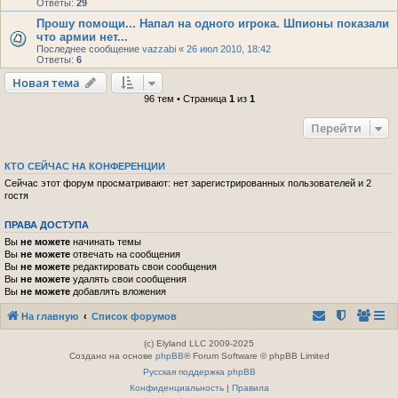
Ответы:
29
Прошу помощи... Напал на одного игрока. Шпионы показали
что армии нет...
Последнее сообщение
vazzabi
«
26 июл 2010, 18:42
Ответы:
6
Новая тема
96 тем • Страница
1
из
1
Перейти
КТО СЕЙЧАС НА КОНФЕРЕНЦИИ
Сейчас этот форум просматривают: нет зарегистрированных пользователей и 2
гостя
ПРАВА ДОСТУПА
Вы
не можете
начинать темы
Вы
не можете
отвечать на сообщения
Вы
не можете
редактировать свои сообщения
Вы
не можете
удалять свои сообщения
Вы
не можете
добавлять вложения
На главную
Список форумов
(c) Elyland LLC 2009-2025
Создано на основе
phpBB
® Forum Software © phpBB Limited
Русская поддержка phpBB
Конфиденциальность
|
Правила