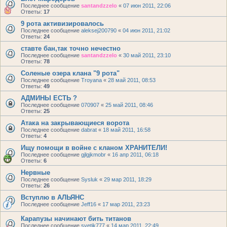
Последнее сообщение
santandzzelo
«
07 июн 2011, 22:06
Ответы:
17
9 рота активизировалось
Последнее сообщение
aleksej200790
«
04 июн 2011, 21:02
Ответы:
24
ставте бан,так точно нечестно
Последнее сообщение
santandzzelo
«
30 май 2011, 23:10
Ответы:
78
Соленые озера клана "9 рота"
Последнее сообщение
Troyana
«
28 май 2011, 08:53
Ответы:
49
АДМИНЫ ЕСТЬ ?
Последнее сообщение
070907
«
25 май 2011, 08:46
Ответы:
25
Атака на закрывающиеся ворота
Последнее сообщение
dabrat
«
18 май 2011, 16:58
Ответы:
4
Ищу помощи в войне с кланом ХРАНИТЕЛИ!
Последнее сообщение
gjlgjkmobr
«
16 апр 2011, 06:18
Ответы:
6
Нервные
Последнее сообщение
Sysluk
«
29 мар 2011, 18:29
Ответы:
26
Вступлю в АЛЬЯНС
Последнее сообщение
Jeff16
«
17 мар 2011, 23:23
Карапузы начинают бить титанов
Последнее сообщение
svetik777
«
14 мар 2011, 22:49