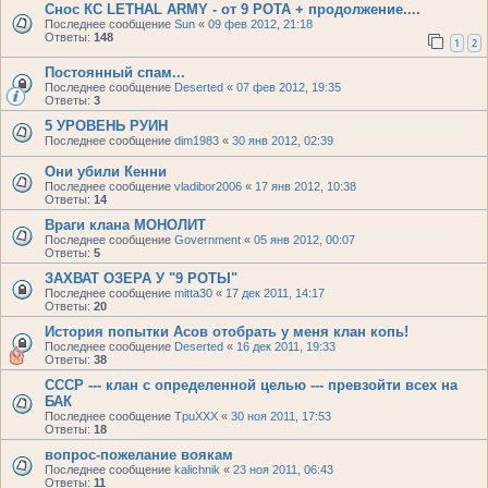
Снос КС LETHAL ARMY - от 9 РОТА + продолжение....
Последнее сообщение
Sun
«
09 фев 2012, 21:18
Ответы:
148
1
2
Постоянный спам...
Последнее сообщение
Deserted
«
07 фев 2012, 19:35
Ответы:
3
5 УРОВЕНЬ РУИН
Последнее сообщение
dim1983
«
30 янв 2012, 02:39
Они убили Кенни
Последнее сообщение
vladibor2006
«
17 янв 2012, 10:38
Ответы:
14
Враги клана МОНОЛИТ
Последнее сообщение
Government
«
05 янв 2012, 00:07
Ответы:
5
ЗАХВАТ ОЗЕРА У "9 РОТЫ"
Последнее сообщение
mitta30
«
17 дек 2011, 14:17
Ответы:
20
История попытки Асов отобрать у меня клан копь!
Последнее сообщение
Deserted
«
16 дек 2011, 19:33
Ответы:
38
СССР --- клан с определенной целью --- превзойти всех на
БАК
Последнее сообщение
TpuXXX
«
30 ноя 2011, 17:53
Ответы:
18
вопрос-пожелание воякам
Последнее сообщение
kalichnik
«
23 ноя 2011, 06:43
Ответы:
11