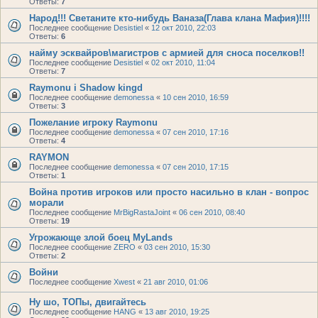
Ответы:
7
Народ!!! Светаните кто-нибудь Ваназа(Глава клана Мафия)!!!!
Последнее сообщение
Desistiel
«
12 окт 2010, 22:03
Ответы:
6
найму эсквайров\магистров с армией для сноса поселков!!
Последнее сообщение
Desistiel
«
02 окт 2010, 11:04
Ответы:
7
Raymonu i Shadow kingd
Последнее сообщение
demonessa
«
10 сен 2010, 16:59
Ответы:
3
Пожелание игроку Raymonu
Последнее сообщение
demonessa
«
07 сен 2010, 17:16
Ответы:
4
RAYMON
Последнее сообщение
demonessa
«
07 сен 2010, 17:15
Ответы:
1
Война против игроков или просто насильно в клан - вопрос
морали
Последнее сообщение
MrBigRastaJoint
«
06 сен 2010, 08:40
Ответы:
19
Угрожающе злой боец MyLands
Последнее сообщение
ZERO
«
03 сен 2010, 15:30
Ответы:
2
Войни
Последнее сообщение
Xwest
«
21 авг 2010, 01:06
Ну шо, ТОПы, двигайтесь
Последнее сообщение
HANG
«
13 авг 2010, 19:25