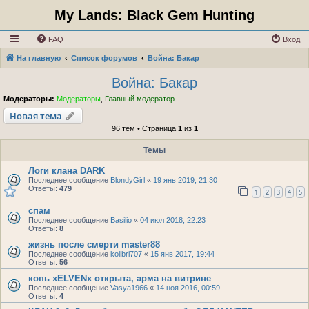
My Lands: Black Gem Hunting
FAQ
Вход
На главную
Список форумов
Война: Бакар
Война: Бакар
Модераторы:
Модераторы
,
Главный модератор
Новая тема
96 тем • Страница
1
из
1
Темы
Логи клана DARK
Последнее сообщение
BlondyGirl
«
19 янв 2019, 21:30
Ответы:
479
1
2
3
4
5
спам
Последнее сообщение
Basilio
«
04 июл 2018, 22:23
Ответы:
8
жизнь после смерти master88
Последнее сообщение
kolibri707
«
15 янв 2017, 19:44
Ответы:
56
копь xELVENx открыта, арма на витрине
Последнее сообщение
Vasya1966
«
14 ноя 2016, 00:59
Ответы:
4