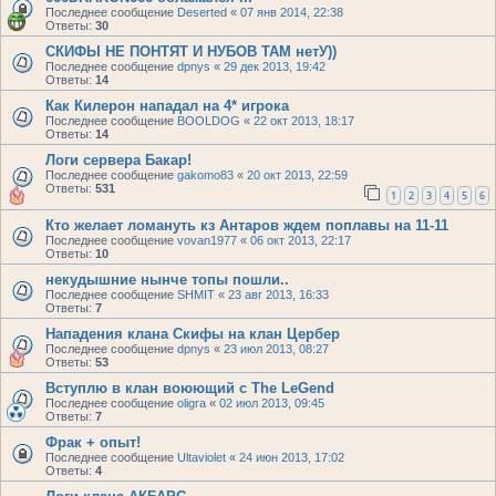
Последнее сообщение
Deserted
«
07 янв 2014, 22:38
Ответы:
30
СКИФЫ НЕ ПОНТЯТ И НУБОВ ТАМ нетУ))
Последнее сообщение
dpnys
«
29 дек 2013, 19:42
Ответы:
14
Как Килерон нападал на 4* игрока
Последнее сообщение
BOOLDOG
«
22 окт 2013, 18:17
Ответы:
14
Логи сервера Бакар!
Последнее сообщение
gakomo83
«
20 окт 2013, 22:59
Ответы:
531
1
2
3
4
5
6
Кто желает ломануть кз Антаров ждем поплавы на 11-11
Последнее сообщение
vovan1977
«
06 окт 2013, 22:17
Ответы:
10
некудышние нынче топы пошли..
Последнее сообщение
SHMIT
«
23 авг 2013, 16:33
Ответы:
7
Нападения клана Скифы на клан Цербер
Последнее сообщение
dpnys
«
23 июл 2013, 08:27
Ответы:
53
Вступлю в клан воюющий с The LeGend
Последнее сообщение
oligra
«
02 июл 2013, 09:45
Ответы:
7
Фрак + опыт!
Последнее сообщение
Ultaviolet
«
24 июн 2013, 17:02
Ответы:
4