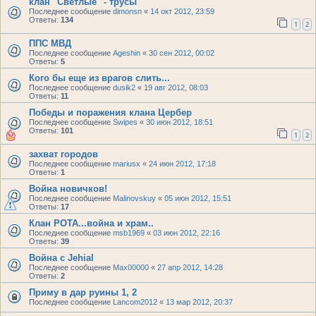
клан "Светлые" - трусы
Последнее сообщение
dimonsn
«
14 окт 2012, 23:59
Ответы:
134
1
2
ППС МВД
Последнее сообщение
Ageshin
«
30 сен 2012, 00:02
Ответы:
5
Кого бы еще из врагов слить...
Последнее сообщение
dusik2
«
19 авг 2012, 08:03
Ответы:
11
Победы и поражения клана Цербер
Последнее сообщение
Swipes
«
30 июн 2012, 18:51
Ответы:
101
1
2
захват городов
Последнее сообщение
mariusx
«
24 июн 2012, 17:18
Ответы:
1
Война новичков!
Последнее сообщение
Malinovskuy
«
05 июн 2012, 15:51
Ответы:
17
Клан РОТА...война и храм..
Последнее сообщение
msb1969
«
03 июн 2012, 22:16
Ответы:
39
Война с Jehial
Последнее сообщение
Max00000
«
27 апр 2012, 14:28
Ответы:
2
Приму в дар руины 1, 2
Последнее сообщение
Lancom2012
«
13 мар 2012, 20:37