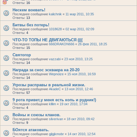
Ответы:
16
Нескем воевать!
Последнее сообщение
kalichnik
«
11 мар 2011, 10:35
Ответы:
13
Битвы без потерь!
Последнее сообщение
1018628
«
02 мар 2011, 02:09
Ответы:
4
ЧТО-ТО ТОПЫ НЕ ДВИГАЮТЬСЯ ((((
Последнее сообщение
666DRAKON666
«
26 фев 2011, 18:25
Ответы:
15
Святогор
Последнее сообщение
vazzabi
«
23 ноя 2010, 13:25
Ответы:
14
Награда за снос эскваера на 20-20
Последнее сообщение
Wepnoize
«
15 ноя 2010, 16:59
Ответы:
14
Угрозы расправы в реальной жизни.
Последнее сообщение
AkadeC
«
13 ноя 2010, 12:46
Ответы:
57
9 рота привет,у меня есть копь и рудник!)
Последнее сообщение
klllim
«
19 окт 2010, 17:04
Ответы:
4
Войны и союзы кланов.
Последнее сообщение
silverivan
«
18 окт 2010, 09:42
Ответы:
9
БОятся атаковать.
Последнее сообщение
gjlgjkmobr
«
14 окт 2010, 12:54