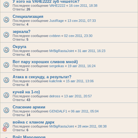
У кого на VAHE2222 зуб чешется?
Последнее сообщение
VAHE2222
«
16 сен 2011, 18:38
Ответы:
26
Специализация
Последнее сообщение
JustRage
«
13 сен 2011, 07:33
Ответы:
4
зеркала?
Последнее сообщение
cvbbnn
«
02 сен 2011, 23:30
Ответы:
5
Округа
Последнее сообщение
MrBigRastaJoint
«
31 авг 2011, 16:23
Ответы:
41
Вот пару хороших сливов мной)
Последнее сообщение
sergeikas
«
19 авг 2011, 16:24
Ответы:
3
Атака в секунду, а результат?
Последнее сообщение
kalichnik
«
15 авг 2011, 13:06
Ответы:
8
кучей на 1-го)
Последнее сообщение
delross
«
13 авг 2011, 20:57
Ответы:
43
Спасение армии
Последнее сообщение
GENDALF1
«
06 авг 2011, 05:04
Ответы:
14
война с кланом дарк
Последнее сообщение
MrBigRastaJoint
«
28 июн 2011, 08:38
Ответы:
6
Влёт Мародеров