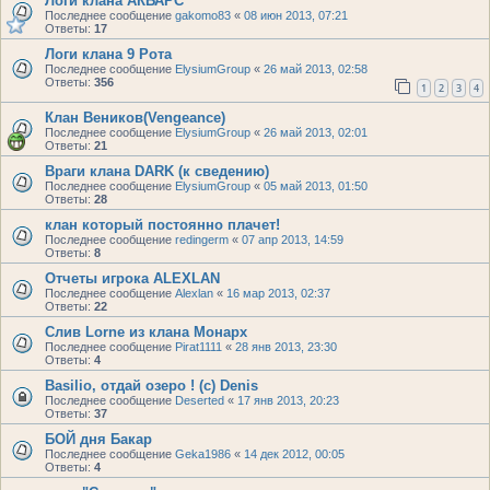
Логи клана АКБАРС
Последнее сообщение
gakomo83
«
08 июн 2013, 07:21
Ответы:
17
Логи клана 9 Рота
Последнее сообщение
ElysiumGroup
«
26 май 2013, 02:58
Ответы:
356
1
2
3
4
Клан Веников(Vengeance)
Последнее сообщение
ElysiumGroup
«
26 май 2013, 02:01
Ответы:
21
Враги клана DARK (к сведению)
Последнее сообщение
ElysiumGroup
«
05 май 2013, 01:50
Ответы:
28
клан который постоянно плачет!
Последнее сообщение
redingerm
«
07 апр 2013, 14:59
Ответы:
8
Отчеты игрока ALEXLAN
Последнее сообщение
Alexlan
«
16 мар 2013, 02:37
Ответы:
22
Слив Lorne из клана Монарх
Последнее сообщение
Pirat1111
«
28 янв 2013, 23:30
Ответы:
4
Basilio, отдай озеро ! (c) Denis
Последнее сообщение
Deserted
«
17 янв 2013, 20:23
Ответы:
37
БОЙ дня Бакар
Последнее сообщение
Geka1986
«
14 дек 2012, 00:05
Ответы:
4