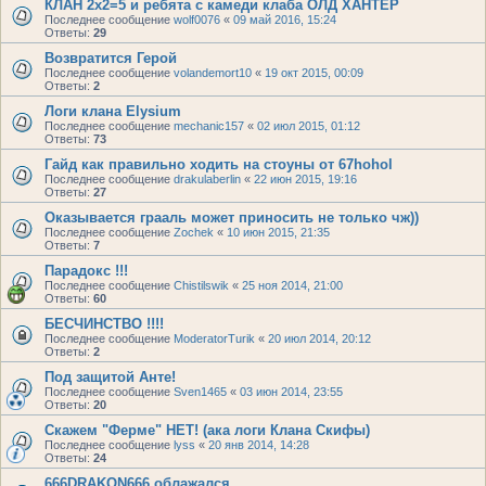
КЛАН 2х2=5 и ребята с камеди клаба ОЛД ХАНТЕР
Последнее сообщение
wolf0076
«
09 май 2016, 15:24
Ответы:
29
Возвратится Герой
Последнее сообщение
volandemort10
«
19 окт 2015, 00:09
Ответы:
2
Логи клана Elysium
Последнее сообщение
mechanic157
«
02 июл 2015, 01:12
Ответы:
73
Гайд как правильно ходить на стоуны от 67hohol
Последнее сообщение
drakulaberlin
«
22 июн 2015, 19:16
Ответы:
27
Оказывается грааль может приносить не только чж))
Последнее сообщение
Zochek
«
10 июн 2015, 21:35
Ответы:
7
Парадокс !!!
Последнее сообщение
Chistilswik
«
25 ноя 2014, 21:00
Ответы:
60
БЕСЧИНСТВО !!!!
Последнее сообщение
ModeratorTurik
«
20 июл 2014, 20:12
Ответы:
2
Под защитой Анте!
Последнее сообщение
Sven1465
«
03 июн 2014, 23:55
Ответы:
20
Скажем "Ферме" НЕТ! (ака логи Клана Скифы)
Последнее сообщение
lyss
«
20 янв 2014, 14:28
Ответы:
24
666DRAKON666 облажался ...