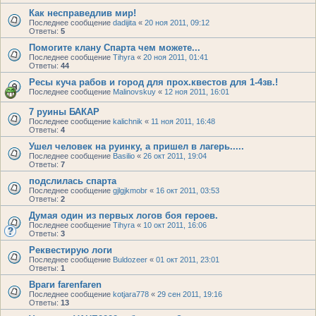
Как несправедлив мир!
Последнее сообщение
dadijita
«
20 ноя 2011, 09:12
Ответы:
5
Помогите клану Спарта чем можете...
Последнее сообщение
Tihyra
«
20 ноя 2011, 01:41
Ответы:
44
Ресы куча рабов и город для прох.квестов для 1-4зв.!
Последнее сообщение
Malinovskuy
«
12 ноя 2011, 16:01
7 руины БАКАР
Последнее сообщение
kalichnik
«
11 ноя 2011, 16:48
Ответы:
4
Ушел человек на руинку, а пришел в лагерь.....
Последнее сообщение
Basilio
«
26 окт 2011, 19:04
Ответы:
7
подслилась спарта
Последнее сообщение
gjlgjkmobr
«
16 окт 2011, 03:53
Ответы:
2
Думая один из первых логов боя героев.
Последнее сообщение
Tihyra
«
10 окт 2011, 16:06
Ответы:
3
Реквестирую логи
Последнее сообщение
Buldozeer
«
01 окт 2011, 23:01
Ответы:
1
Враги farenfaren
Последнее сообщение
kotjara778
«
29 сен 2011, 19:16
Ответы:
13