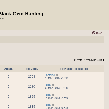
Black Gem Hunting
Board
Вход
14 тем • Страница
1
из
1
Ответы
Просмотры
Последнее сообщение
Samoleg
0
2793
23 май 2015, 20:39
Fujiin
0
2180
06 мар 2013, 18:28
Fujiin
0
1825
14 фев 2013, 23:40
Fujiin
0
1815
12 фев 2013, 00:28