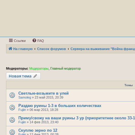
Ссылки
FAQ
На главную
Список форумов
Сервера на выживание "Война фракц
Модераторы:
Модераторы
,
Главный модератор
Новая тема
Темы
Светлые-возьмите в улей
Samoleg
»
23 май 2015, 20:39
Раздаю руины 1-3 в больших количествах
Fujiin
»
06 мар 2013, 18:28
Приму/свожу на ваши руины 3 ур (приоритетнее около 33-1
Fujiin
»
14 фев 2013, 23:40
Скуплю зерно по 12
Fujiin
»
12 фев 2013, 00:28