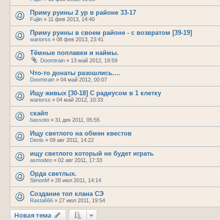
Приму руины 2 ур в районе 33-17
Fujiin
»
11 фев 2013, 14:40
Приму руины в своем районе - с возвратом [39-19]
wariorss
»
08 фев 2013, 23:41
Тёмные поплавки и наймы.
Doomtrain
»
13 май 2012, 19:59
Что-то донаты разошлись....
Doomtrain
»
04 май 2012, 00:07
Ищу живых [30-18] С радиусом в 1 клетку
wariorss
»
04 май 2012, 10:33
скайп
bassoto
»
31 дек 2011, 05:55
Ищу светлого на обмен квестов
Denis
»
09 авг 2011, 14:22
ищу светлого который не будет играть
asmodeo
»
02 авг 2011, 17:33
Орда светлых.
SimonM
»
28 июл 2011, 14:14
Создание топ клана СЭ
Rasta666
»
27 июл 2011, 19:54
Новая тема