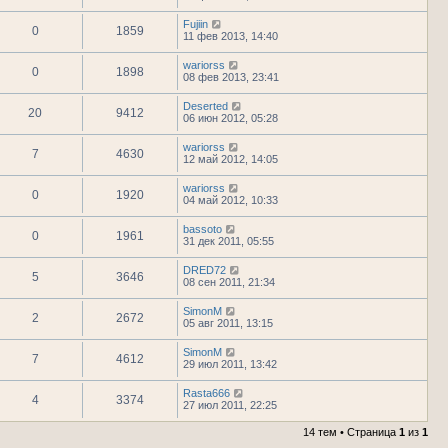
Fujiin
0
1859
11 фев 2013, 14:40
wariorss
0
1898
08 фев 2013, 23:41
Deserted
20
9412
06 июн 2012, 05:28
wariorss
7
4630
12 май 2012, 14:05
wariorss
0
1920
04 май 2012, 10:33
bassoto
0
1961
31 дек 2011, 05:55
DRED72
5
3646
08 сен 2011, 21:34
SimonM
2
2672
05 авг 2011, 13:15
SimonM
7
4612
29 июл 2011, 13:42
Rasta666
4
3374
27 июл 2011, 22:25
14 тем • Страница
1
из
1