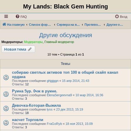
My Lands: Black Gem Hunting
FAQ
Вход
На главную
Список форумов
Сервера на выживание "Война фракций"
Противостояние: Мир Ордана
Другие обсуждения
Другие обсуждения
Модераторы:
Модераторы
,
Главный модератор
Новая тема
10 тем • Страница
1
из
1
Темы
собираю светлых активов топ 100 в общий скайп канал
ордана
Последнее сообщение
ghjgjggn
«
15 апр 2014, 21:43
Ответы:
12
Руина 5ур. 0чж в руине.
Последнее сообщение
ElenaSergeevna9
«
10 мар 2014, 16:36
Ответы:
3
Девочка-Которая-Выжила
Последнее сообщение
lyss
«
23 дек 2013, 15:19
Ответы:
18
насчет Торговли
Последнее сообщение
FraGoRyb
«
18 ноя 2013, 15:09
Ответы:
3