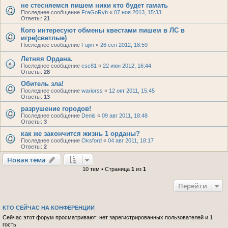
не стесняемся пишем ники кто будет гамать
Последнее сообщение
FraGoRyb
«
07 ноя 2013, 15:33
Ответы:
21
Кого интересуют обмены квестами пишем в ЛС в
игре(светлые)
Последнее сообщение
Fujiin
«
26 сен 2012, 18:59
Летняя Ордана.
Последнее сообщение
csc81
«
22 июн 2012, 16:44
Ответы:
28
Обитель зла!
Последнее сообщение
wariorss
«
12 окт 2011, 15:45
Ответы:
13
разрушение городов!
Последнее сообщение
Denis
«
09 авг 2011, 18:48
Ответы:
3
как же закончится жизнь 1 орданы?
Последнее сообщение
Oksford
«
04 авг 2011, 18:17
Ответы:
2
Новая тема
10 тем • Страница
1
из
1
Перейти
КТО СЕЙЧАС НА КОНФЕРЕНЦИИ
Сейчас этот форум просматривают: нет зарегистрированных пользователей и 1
гость