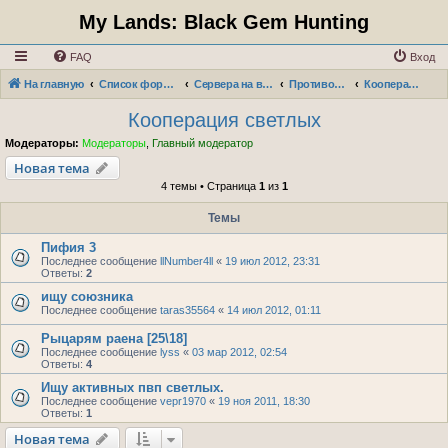
My Lands: Black Gem Hunting
FAQ
Вход
На главную
Список форумов
Сервера на выживание "Война фракций"
Противостояние: Мир Пифия
Кооперация светлых
Кооперация светлых
Модераторы:
Модераторы
,
Главный модератор
Новая тема
4 темы • Страница
1
из
1
Темы
Пифия 3
Последнее сообщение
llNumber4ll
«
19 июл 2012, 23:31
Ответы:
2
ищу союзника
Последнее сообщение
taras35564
«
14 июл 2012, 01:11
Рыцарям раена [25\18]
Последнее сообщение
lyss
«
03 мар 2012, 02:54
Ответы:
4
Ищу активных пвп светлых.
Последнее сообщение
vepr1970
«
19 ноя 2011, 18:30
Ответы:
1
Новая тема