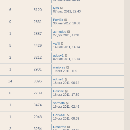
lyss
6
5120
07 мар 2012, 22:43
Per41k
0
2831
30 янв 2012, 18:08
asmodeo
1
2887
27 дек 2011, 17:31
yaffil
5
4429
14 ноя 2011, 14:14
adusy1
2
3212
02 ноя 2011, 15:14
wariorss
1
2901
19 окт 2011, 11:01
adusy1
14
8096
18 окт 2011, 06:14
Gelione
0
2739
16 окт 2011, 17:59
sarmath
1
3474
16 окт 2011, 02:48
Gerka31
1
2948
15 окт 2011, 08:39
Deserted
2
3254