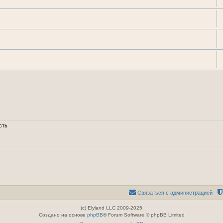
сть
Связаться с администрацией
(c) Elyland LLC 2009-2025
Создано на основе
phpBB
® Forum Software © phpBB Limited