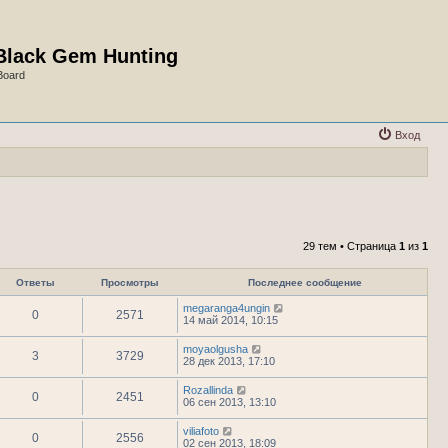
Black Gem Hunting
Board
Вход
29 тем • Страница
1
из
1
Ответы
Просмотры
Последнее сообщение
megaranga4ungin
0
2571
14 май 2014, 10:15
moyaolgusha
3
3729
28 дек 2013, 17:10
Rozallinda
0
2451
06 сен 2013, 13:10
viliafoto
0
2556
02 сен 2013, 18:09