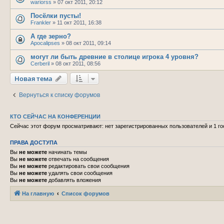
wariorss
»
07 окт 2011, 20:12
Посёлки пусты!
Frankler
»
11 окт 2011, 16:38
А где зерно?
Apocalipses
»
08 окт 2011, 09:14
могут ли быть древние в столице игрока 4 уровня?
Cerberil
»
08 окт 2011, 08:56
Новая тема
Вернуться к списку форумов
КТО СЕЙЧАС НА КОНФЕРЕНЦИИ
Сейчас этот форум просматривают: нет зарегистрированных пользователей и 1 го
ПРАВА ДОСТУПА
Вы
не можете
начинать темы
Вы
не можете
отвечать на сообщения
Вы
не можете
редактировать свои сообщения
Вы
не можете
удалять свои сообщения
Вы
не можете
добавлять вложения
На главную
Список форумов