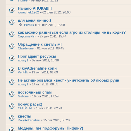
ztone9
»
09 апр 2012, 21:12
Начало АПОКА!!!!!
igorechek1962
»
02 фев 2012, 20:08
для меня лично:)
Per41k
»
30 янв 2012, 18:08
как можно развиться если агро из столицы не выходит?
CaptaineFlint
»
27 дек 2011, 15:44
Обращение к светлым!
Clairdelune
»
01 ноя 2011, 08:45
Пропадают ресурсы
adusy1
»
02 ноя 2011, 13:38
DikiyAdrenaline копи
Per41k
»
19 окт 2011, 01:09
Не активировался квест - уничтожить 50 любых руин
adusy1
»
14 окт 2011, 08:33
постоянный спам
Gelione
»
16 окт 2011, 17:59
бонус расы:)
CMEPTb1
»
16 окт 2011, 02:24
квесты
DikiyAdrenaline
»
15 окт 2011, 06:20
Модеры, где подфорумы Пифии?)