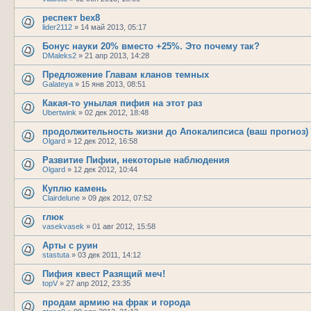
респект bex8
lider2112
»
14 май 2013, 05:17
Бонус науки 20% вместо +25%. Это почему так?
DMaleks2
»
21 апр 2013, 14:28
Предложение Главам кланов темных
Galateya
»
15 янв 2013, 08:51
Какая-то унылая пифия на этот раз
Ubertwink
»
02 дек 2012, 18:48
продолжительность жизни до Апокалипсиса (ваш прогноз)
Olgard
»
12 дек 2012, 16:58
Развитие Пифии, некоторые наблюдения
Olgard
»
12 дек 2012, 10:44
Куплю камень
Clairdelune
»
09 дек 2012, 07:52
глюк
vasekvasek
»
01 авг 2012, 15:58
Арты с руин
stastuta
»
03 дек 2011, 14:12
Пифия квест Разящий меч!
topV
»
27 апр 2012, 23:35
продам армию на фрак и города