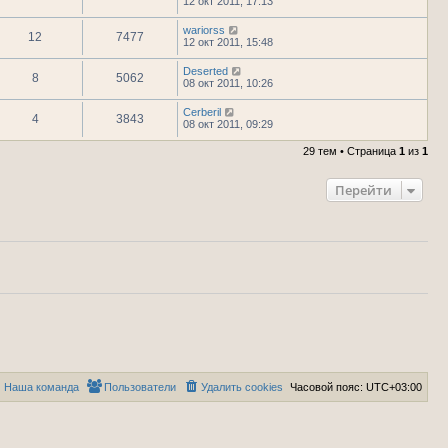
12 окт 2011, 17:13
wariorss
12
7477
12 окт 2011, 15:48
Deserted
8
5062
08 окт 2011, 10:26
Cerberil
4
3843
08 окт 2011, 09:29
29 тем • Страница
1
из
1
Перейти
Наша команда
Пользователи
Удалить cookies
Часовой пояс:
UTC+03:00