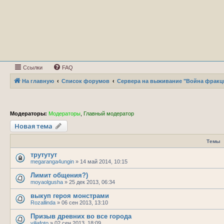
Ссылки
FAQ
На главную
Список форумов
Сервера на выживание "Война фракц
Модераторы:
Модераторы
,
Главный модератор
Новая тема
Темы
трутутут
megaranga4ungin
»
14 май 2014, 10:15
Лимит общения?)
moyaolgusha
»
25 дек 2013, 06:34
выкуп героя монстрами
Rozallinda
»
06 сен 2013, 13:10
Призыв древних во все города
viliafoto
»
02 сен 2013, 18:09