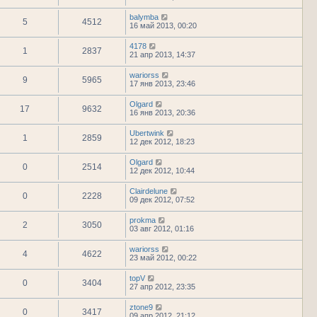
balymba
5
4512
16 май 2013, 00:20
4178
1
2837
21 апр 2013, 14:37
wariorss
9
5965
17 янв 2013, 23:46
Olgard
17
9632
16 янв 2013, 20:36
Ubertwink
1
2859
12 дек 2012, 18:23
Olgard
0
2514
12 дек 2012, 10:44
Clairdelune
0
2228
09 дек 2012, 07:52
prokma
2
3050
03 авг 2012, 01:16
wariorss
4
4622
23 май 2012, 00:22
topV
0
3404
27 апр 2012, 23:35
ztone9
0
3417
09 апр 2012, 21:12