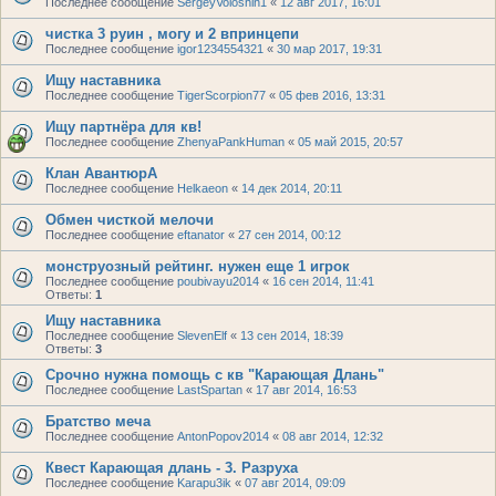
Последнее сообщение
SergeyVoloshin1
«
12 авг 2017, 16:01
чистка 3 руин , могу и 2 впринцепи
Последнее сообщение
igor1234554321
«
30 мар 2017, 19:31
Ищу наставника
Последнее сообщение
TigerScorpion77
«
05 фев 2016, 13:31
Ищу партнёра для кв!
Последнее сообщение
ZhenyaPankHuman
«
05 май 2015, 20:57
Клан АвантюрА
Последнее сообщение
Helkaeon
«
14 дек 2014, 20:11
Обмен чисткой мелочи
Последнее сообщение
eftanator
«
27 сен 2014, 00:12
монструозный рейтинг. нужен еще 1 игрок
Последнее сообщение
poubivayu2014
«
16 сен 2014, 11:41
Ответы:
1
Ищу наставника
Последнее сообщение
SlevenElf
«
13 сен 2014, 18:39
Ответы:
3
Срочно нужна помощь с кв "Карающая Длань"
Последнее сообщение
LastSpartan
«
17 авг 2014, 16:53
Братство меча
Последнее сообщение
AntonPopov2014
«
08 авг 2014, 12:32
Квест Карающая длань - 3. Разруха
Последнее сообщение
Karapu3ik
«
07 авг 2014, 09:09