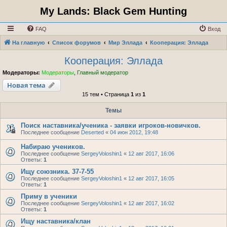
My Lands: Black Gem Hunting
FAQ
Вход
На главную
Список форумов
Мир Эллада
Кооперация: Эллада
Кооперация: Эллада
Модераторы:
Модераторы
,
Главный модератор
Новая тема
15 тем • Страница
1
из
1
Темы
Поиск наставника/ученика - заявки игроков-новичков.
Последнее сообщение
Deserted
«
04 июн 2012, 19:48
Набираю учеников.
Последнее сообщение
SergeyVoloshin1
«
12 авг 2017, 16:06
Ответы:
1
Ищу союзника. 37-7-55
Последнее сообщение
SergeyVoloshin1
«
12 авг 2017, 16:05
Ответы:
1
Приму в ученики
Последнее сообщение
SergeyVoloshin1
«
12 авг 2017, 16:02
Ответы:
1
Ищу наставника/клан