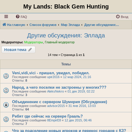
My Lands: Black Gem Hunting
FAQ
Вход
На главную
Список форумов
Мир Эллада
Другие обсуждения: Эллада
Другие обсуждения: Эллада
Модераторы:
Модераторы
,
Главный модератор
Новая тема
14 тем • Страница
1
из
1
Темы
Veni,vidi,vici - пришел, увидел, победил.
Последнее сообщение
upir2016
«
12 мар 2024, 21:16
Ответы:
8
Народ, а чего поселки не застроены у многих???
Последнее сообщение
AleksNekro
«
01 дек 2019, 02:22
Ответы:
3
Объединение с сервером Шумерия (Обсуждение)
Последнее сообщение
advisor2015
«
31 янв 2016, 13:03
Ответы:
64
Ребят где сейчас на сервере Грааль?
Последнее сообщение
8EmpirE8
«
12 дек 2015, 06:46
Ответы:
7
Что за подселение новых игроков и перенос городов с КЗ?