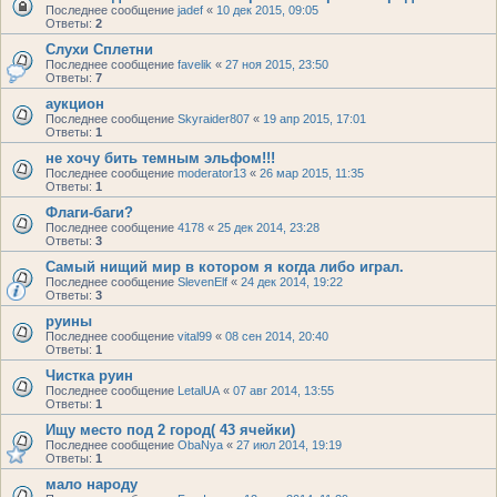
Последнее сообщение
jadef
«
10 дек 2015, 09:05
Ответы:
2
Слухи Сплетни
Последнее сообщение
favelik
«
27 ноя 2015, 23:50
Ответы:
7
аукцион
Последнее сообщение
Skyraider807
«
19 апр 2015, 17:01
Ответы:
1
не хочу бить темным эльфом!!!
Последнее сообщение
moderator13
«
26 мар 2015, 11:35
Ответы:
1
Флаги-баги?
Последнее сообщение
4178
«
25 дек 2014, 23:28
Ответы:
3
Самый нищий мир в котором я когда либо играл.
Последнее сообщение
SlevenElf
«
24 дек 2014, 19:22
Ответы:
3
руины
Последнее сообщение
vital99
«
08 сен 2014, 20:40
Ответы:
1
Чистка руин
Последнее сообщение
LetalUA
«
07 авг 2014, 13:55
Ответы:
1
Ищу место под 2 город( 43 ячейки)
Последнее сообщение
ObaNya
«
27 июл 2014, 19:19
Ответы:
1
мало народу