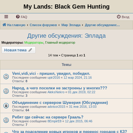
My Lands: Black Gem Hunting
FAQ
Вход
На главную
Список форумов
Мир Эллада
Другие обсуждения: Эллада
Другие обсуждения: Эллада
Модераторы:
Модераторы
,
Главный модератор
Новая тема
14 тем • Страница
1
из
1
Темы
Veni,vidi,vici - пришел, увидел, победил.
Последнее сообщение
upir2016
«
12 мар 2024, 21:16
Ответы:
8
Народ, а чего поселки не застроены у многих???
Последнее сообщение
AleksNekro
«
01 дек 2019, 02:22
Ответы:
3
Объединение с сервером Шумерия (Обсуждение)
Последнее сообщение
advisor2015
«
31 янв 2016, 13:03
Ответы:
64
Ребят где сейчас на сервере Грааль?
Последнее сообщение
8EmpirE8
«
12 дек 2015, 06:46
Ответы:
7
Что за подселение новых игроков и перенос городов с КЗ?