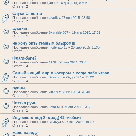
Последнее сообщение
jadef
«
10 дек 2015, 09:05
Ответы:
2
Слухи Сплетни
Последнее сообщение
favelik
«
27 ноя 2015, 23:50
Ответы:
7
аукцион
Последнее сообщение
Skyraider807
«
19 апр 2015, 17:01
Ответы:
1
не хочу бить темным эльфом!!!
Последнее сообщение
moderator13
«
26 мар 2015, 11:35
Ответы:
1
Флаги-баги?
Последнее сообщение
4178
«
25 дек 2014, 23:28
Ответы:
3
Самый нищий мир в котором я когда либо играл.
Последнее сообщение
SlevenElf
«
24 дек 2014, 19:22
Ответы:
3
руины
Последнее сообщение
vital99
«
08 сен 2014, 20:40
Ответы:
1
Чистка руин
Последнее сообщение
LetalUA
«
07 авг 2014, 13:55
Ответы:
1
Ищу место под 2 город( 43 ячейки)
Последнее сообщение
ObaNya
«
27 июл 2014, 19:19
Ответы:
1
мало народу