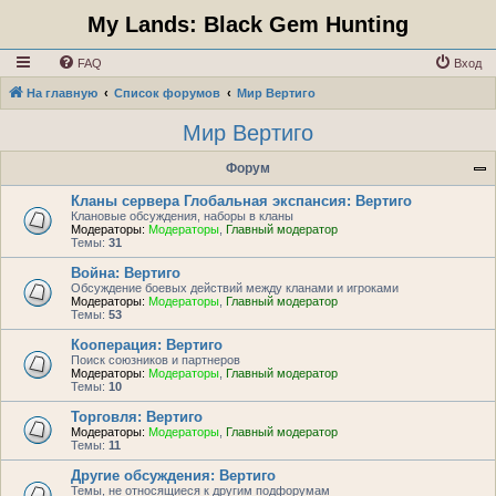
My Lands: Black Gem Hunting
FAQ
Вход
На главную
Список форумов
Мир Вертиго
Мир Вертиго
Форум
Кланы сервера Глобальная экспансия: Вертиго
Клановые обсуждения, наборы в кланы
Модераторы:
Модераторы
,
Главный модератор
Темы:
31
Война: Вертиго
Обсуждение боевых действий между кланами и игроками
Модераторы:
Модераторы
,
Главный модератор
Темы:
53
Кооперация: Вертиго
Поиск союзников и партнеров
Модераторы:
Модераторы
,
Главный модератор
Темы:
10
Торговля: Вертиго
Модераторы:
Модераторы
,
Главный модератор
Темы:
11
Другие обсуждения: Вертиго
Темы, не относящиеся к другим подфорумам