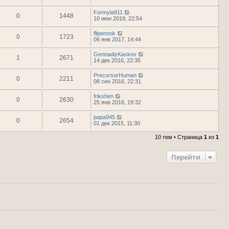
Formyla911
0
1448
10 июн 2018, 22:54
flipenook
0
1723
06 янв 2017, 14:44
GennadiyKaskov
1
2671
14 дек 2016, 22:35
PrecursorHuman
0
2211
08 сен 2016, 22:31
frikshen
0
2630
25 янв 2016, 19:32
papa945
0
2654
01 дек 2015, 11:30
10 тем • Страница
1
из
1
Перейти