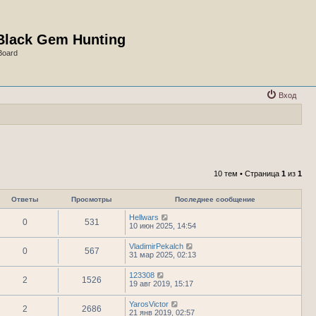
Black Gem Hunting
Board
Вход
10 тем • Страница
1
из
1
Ответы
Просмотры
Последнее сообщение
Hellwars
0
531
10 июн 2025, 14:54
VladimirPekalch
0
567
31 мар 2025, 02:13
123308
2
1526
19 авг 2019, 15:17
YarosVictor
2
2686
21 янв 2019, 02:57