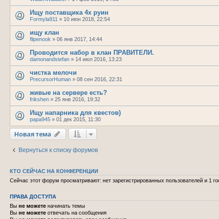
Ищу поставщика 4х руин
Formyla911
»
10 июн 2018, 22:54
ищу клан
flipenook
»
06 янв 2017, 14:44
Проводится набор в клан ПРАВИТЕЛИ.
damonandstefan
»
14 июл 2016, 13:23
чистка мелочи
PrecursorHuman
»
08 сен 2016, 22:31
живые на сервере есть?
frikshen
»
25 янв 2016, 19:32
Ищу напарника для квестов)
papa945
»
01 дек 2015, 11:30
Новая тема
Вернуться к списку форумов
КТО СЕЙЧАС НА КОНФЕРЕНЦИИ
Сейчас этот форум просматривают: нет зарегистрированных пользователей и 1 го
ПРАВА ДОСТУПА
Вы
не можете
начинать темы
Вы
не можете
отвечать на сообщения