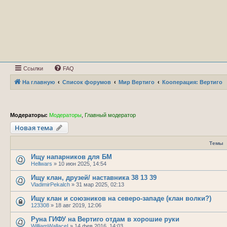
Ссылки
FAQ
На главную
Список форумов
Мир Вертиго
Кооперация: Вертиго
Модераторы:
Модераторы
,
Главный модератор
Новая тема
Темы
Ищу напарников для БМ
Hellwars
»
10 июн 2025, 14:54
Ищу клан, друзей/ наставника 38 13 39
VladimirPekalch
»
31 мар 2025, 02:13
Ищу клан и союзников на северо-западе (клан волки?)
123308
»
18 авг 2019, 12:06
Руна ГИФУ на Вертиго отдам в хорошие руки
WilliamWallaceI
»
14 фев 2016, 14:03