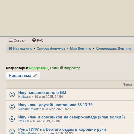
Ссылки
FAQ
На главную
Список форумов
Мир Вертиго
Кооперация: Вертиго
Модераторы:
Модераторы
,
Главный модератор
Новая тема
Темы
Ищу напарников для БМ
Hellwars
»
10 июн 2025, 14:54
Ищу клан, друзей/ наставника 38 13 39
VladimirPekalch
»
31 мар 2025, 02:13
Ищу клан и союзников на северо-западе (клан волки?)
123308
»
18 авг 2019, 12:06
Руна ГИФУ на Вертиго отдам в хорошие руки
WilliamWallaceI
»
14 фев 2016, 14:03