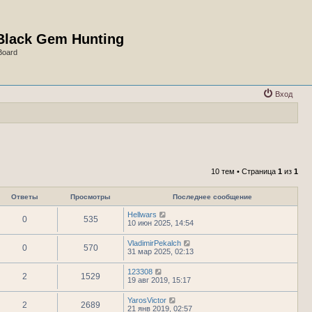
Black Gem Hunting
Board
Вход
10 тем • Страница
1
из
1
Ответы
Просмотры
Последнее сообщение
Hellwars
0
535
10 июн 2025, 14:54
VladimirPekalch
0
570
31 мар 2025, 02:13
123308
2
1529
19 авг 2019, 15:17
YarosVictor
2
2689
21 янв 2019, 02:57