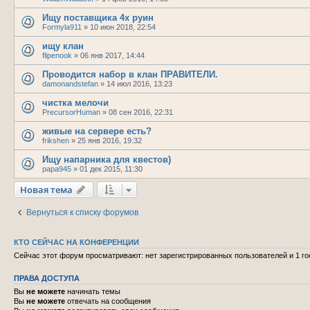
Ищу поставщика 4х руин
Formyla911
»
10 июн 2018, 22:54
ищу клан
flipenook
»
06 янв 2017, 14:44
Проводится набор в клан ПРАВИТЕЛИ.
damonandstefan
»
14 июл 2016, 13:23
чистка мелочи
PrecursorHuman
»
08 сен 2016, 22:31
живые на сервере есть?
frikshen
»
25 янв 2016, 19:32
Ищу напарника для квестов)
papa945
»
01 дек 2015, 11:30
Новая тема
Вернуться к списку форумов
КТО СЕЙЧАС НА КОНФЕРЕНЦИИ
Сейчас этот форум просматривают: нет зарегистрированных пользователей и 1 го
ПРАВА ДОСТУПА
Вы
не можете
начинать темы
Вы
не можете
отвечать на сообщения