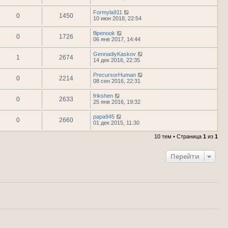
Formyla911
0
1450
10 июн 2018, 22:54
flipenook
0
1726
06 янв 2017, 14:44
GennadiyKaskov
1
2674
14 дек 2016, 22:35
PrecursorHuman
0
2214
08 сен 2016, 22:31
frikshen
0
2633
25 янв 2016, 19:32
papa945
0
2660
01 дек 2015, 11:30
10 тем • Страница
1
из
1
Перейти