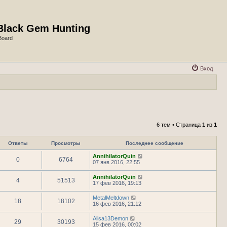
Black Gem Hunting
Board
Вход
6 тем • Страница
1
из
1
Ответы
Просмотры
Последнее сообщение
AnnihilatorQuin
0
6764
07 янв 2016, 22:55
AnnihilatorQuin
4
51513
17 фев 2016, 19:13
MetalMeltdown
18
18102
16 фев 2016, 21:12
Alisa13Demon
29
30193
15 фев 2016, 00:02