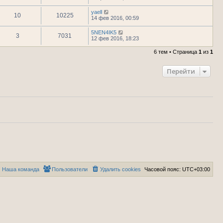
yaell
10
10225
14 фев 2016, 00:59
5NEN4IK5
3
7031
12 фев 2016, 18:23
6 тем • Страница
1
из
1
Перейти
Наша команда
Пользователи
Удалить cookies
Часовой пояс:
UTC+03:00