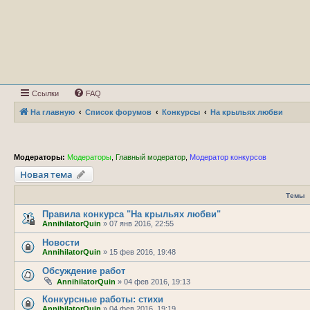
Ссылки
FAQ
На главную
Список форумов
Конкурсы
На крыльях любви
Модераторы:
Модераторы
,
Главный модератор
,
Модератор конкурсов
Новая тема
Темы
Правила конкурса "На крыльях любви"
AnnihilatorQuin
»
07 янв 2016, 22:55
Новости
AnnihilatorQuin
»
15 фев 2016, 19:48
Обсуждение работ
AnnihilatorQuin
»
04 фев 2016, 19:13
Конкурсные работы: стихи
AnnihilatorQuin
»
04 фев 2016, 19:19