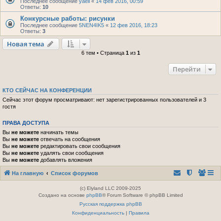
Последнее сообщение
yaell
«
14 фев 2016, 00:59
Ответы:
10
Конкурсные работы: рисунки
Последнее сообщение
5NEN4IK5
«
12 фев 2016, 18:23
Ответы:
3
Новая тема
6 тем • Страница
1
из
1
Перейти
КТО СЕЙЧАС НА КОНФЕРЕНЦИИ
Сейчас этот форум просматривают: нет зарегистрированных пользователей и 3
гостя
ПРАВА ДОСТУПА
Вы
не можете
начинать темы
Вы
не можете
отвечать на сообщения
Вы
не можете
редактировать свои сообщения
Вы
не можете
удалять свои сообщения
Вы
не можете
добавлять вложения
На главную
Список форумов
(c) Elyland LLC 2009-2025
Создано на основе
phpBB
® Forum Software © phpBB Limited
Русская поддержка phpBB
Конфиденциальность
|
Правила