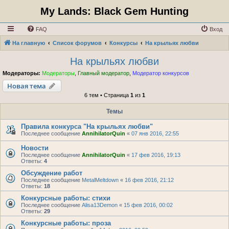
My Lands: Black Gem Hunting
FAQ
Вход
На главную
Список форумов
Конкурсы
На крыльях любви
На крыльях любви
Модераторы:
Модераторы
,
Главный модератор
,
Модератор конкурсов
Новая тема
6 тем • Страница
1
из
1
Темы
Правила конкурса "На крыльях любви"
Последнее сообщение
AnnihilatorQuin
«
07 янв 2016, 22:55
Новости
Последнее сообщение
AnnihilatorQuin
«
17 фев 2016, 19:13
Ответы:
4
Обсуждение работ
Последнее сообщение
MetalMeltdown
«
16 фев 2016, 21:12
Ответы:
18
Конкурсные работы: стихи
Последнее сообщение
Alisa13Demon
«
15 фев 2016, 00:02
Ответы:
29
Конкурсные работы: проза