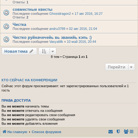
Ответы:
1
совместные квесты
Последнее сообщение
Ghostdragon2
«
17 авг 2016, 16:27
Ответы:
2
Чистка
Последнее сообщение
andru3789
«
02 авг 2016, 21:04
Чистко руйначечейь вь званийь кэпь :)
Последнее сообщение
VasyaMk
«
10 май 2016, 20:44
Новая тема
8 тем • Страница
1
из
1
Перейти
КТО СЕЙЧАС НА КОНФЕРЕНЦИИ
Сейчас этот форум просматривают: нет зарегистрированных пользователей и 1
гость
ПРАВА ДОСТУПА
Вы
не можете
начинать темы
Вы
не можете
отвечать на сообщения
Вы
не можете
редактировать свои сообщения
Вы
не можете
удалять свои сообщения
Вы
не можете
добавлять вложения
На главную
Список форумов