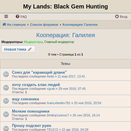
My Lands: Black Gem Hunting
FAQ
Вход
На главную
Список форумов
Кооперация: Галилея
Кооперация: Галилея
Модераторы:
Модераторы
,
Главный модератор
Новая тема
8 тем • Страница
1
из
1
Темы
Союз для "карающей длани"
Последнее сообщение
Astte
«
11 мар 2017, 13:41
хочу создать клан людей
Последнее сообщение
xgrab
«
29 ноя 2016, 07:45
Ответы:
1
ищу союзника
Последнее сообщение
IvanLebedev781
«
20 ноя 2016, 20:54
Мелкие помощники
Последнее сообщение
DmitriyLeonov7
«
26 сен 2016, 16:14
Ответы:
1
Прошу подсвет руин
Последнее сообщение
TEUCO
«
22 авг 2016, 04:29