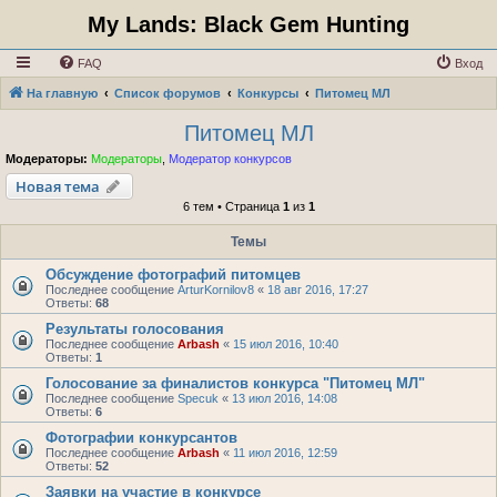
My Lands: Black Gem Hunting
FAQ
Вход
На главную
Список форумов
Конкурсы
Питомец МЛ
Питомец МЛ
Модераторы:
Модераторы
,
Модератор конкурсов
Новая тема
6 тем • Страница
1
из
1
Темы
Обсуждение фотографий питомцев
Последнее сообщение
ArturKornilov8
«
18 авг 2016, 17:27
Ответы:
68
Результаты голосования
Последнее сообщение
Arbash
«
15 июл 2016, 10:40
Ответы:
1
Голосование за финалистов конкурса "Питомец МЛ"
Последнее сообщение
Specuk
«
13 июл 2016, 14:08
Ответы:
6
Фотографии конкурсантов
Последнее сообщение
Arbash
«
11 июл 2016, 12:59
Ответы:
52
Заявки на участие в конкурсе