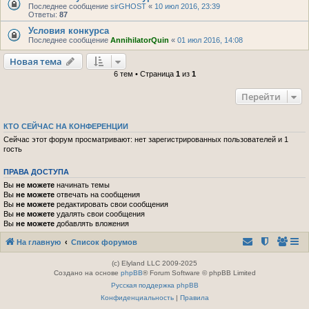
Последнее сообщение
sirGHOST
«
10 июл 2016, 23:39
Ответы:
87
Условия конкурса
Последнее сообщение
AnnihilatorQuin
«
01 июл 2016, 14:08
Новая тема
6 тем • Страница
1
из
1
Перейти
КТО СЕЙЧАС НА КОНФЕРЕНЦИИ
Сейчас этот форум просматривают: нет зарегистрированных пользователей и 1
гость
ПРАВА ДОСТУПА
Вы
не можете
начинать темы
Вы
не можете
отвечать на сообщения
Вы
не можете
редактировать свои сообщения
Вы
не можете
удалять свои сообщения
Вы
не можете
добавлять вложения
На главную
Список форумов
(c) Elyland LLC 2009-2025
Создано на основе
phpBB
® Forum Software © phpBB Limited
Русская поддержка phpBB
Конфиденциальность
|
Правила