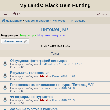
My Lands: Black Gem Hunting
FAQ
Вход
На главную
Список форумов
Конкурсы
Питомец МЛ
Питомец МЛ
Модераторы:
Модераторы
,
Модератор конкурсов
Новая тема
6 тем • Страница
1
из
1
Темы
Обсуждение фотографий питомцев
Последнее сообщение
ArturKornilov8
«
18 авг 2016, 17:27
Ответы:
68
Результаты голосования
Последнее сообщение
Arbash
«
15 июл 2016, 10:40
Ответы:
1
Голосование за финалистов конкурса "Питомец МЛ"
Последнее сообщение
Specuk
«
13 июл 2016, 14:08
Ответы:
6
Фотографии конкурсантов
Последнее сообщение
Arbash
«
11 июл 2016, 12:59
Ответы:
52
Заявки на участие в конкурсе