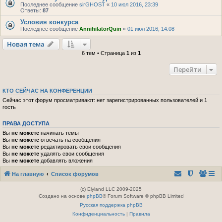
Последнее сообщение
sirGHOST
«
10 июл 2016, 23:39
Ответы:
87
Условия конкурса
Последнее сообщение
AnnihilatorQuin
«
01 июл 2016, 14:08
Новая тема
6 тем • Страница
1
из
1
Перейти
КТО СЕЙЧАС НА КОНФЕРЕНЦИИ
Сейчас этот форум просматривают: нет зарегистрированных пользователей и 1
гость
ПРАВА ДОСТУПА
Вы
не можете
начинать темы
Вы
не можете
отвечать на сообщения
Вы
не можете
редактировать свои сообщения
Вы
не можете
удалять свои сообщения
Вы
не можете
добавлять вложения
На главную
Список форумов
(c) Elyland LLC 2009-2025
Создано на основе
phpBB
® Forum Software © phpBB Limited
Русская поддержка phpBB
Конфиденциальность
|
Правила