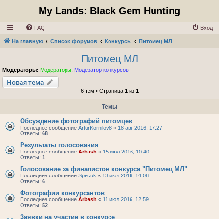
My Lands: Black Gem Hunting
FAQ
Вход
На главную
Список форумов
Конкурсы
Питомец МЛ
Питомец МЛ
Модераторы:
Модераторы
,
Модератор конкурсов
Новая тема
6 тем • Страница
1
из
1
Темы
Обсуждение фотографий питомцев
Последнее сообщение
ArturKornilov8
«
18 авг 2016, 17:27
Ответы:
68
Результаты голосования
Последнее сообщение
Arbash
«
15 июл 2016, 10:40
Ответы:
1
Голосование за финалистов конкурса "Питомец МЛ"
Последнее сообщение
Specuk
«
13 июл 2016, 14:08
Ответы:
6
Фотографии конкурсантов
Последнее сообщение
Arbash
«
11 июл 2016, 12:59
Ответы:
52
Заявки на участие в конкурсе