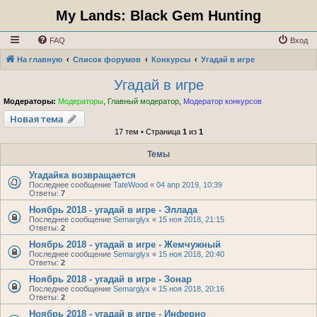
My Lands: Black Gem Hunting
FAQ
Вход
На главную
Список форумов
Конкурсы
Угадай в игре
Угадай в игре
Модераторы:
Модераторы
,
Главный модератор
,
Модератор конкурсов
Новая тема
17 тем • Страница
1
из
1
Темы
Угадайка возвращается
Последнее сообщение
TateWood
«
04 апр 2019, 10:39
Ответы:
7
Ноябрь 2018 - угадай в игре - Эллада
Последнее сообщение
Semarglyx
«
15 ноя 2018, 21:15
Ответы:
2
Ноябрь 2018 - угадай в игре - Жемчужный
Последнее сообщение
Semarglyx
«
15 ноя 2018, 20:40
Ответы:
2
Ноябрь 2018 - угадай в игре - Зонар
Последнее сообщение
Semarglyx
«
15 ноя 2018, 20:16
Ответы:
2
Ноябрь 2018 - угадай в игре - Инферно