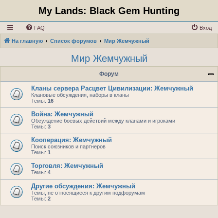
My Lands: Black Gem Hunting
FAQ
Вход
На главную
Список форумов
Мир Жемчужный
Мир Жемчужный
Форум
Кланы сервера Расцвет Цивилизации: Жемчужный
Клановые обсуждения, наборы в кланы
Темы:
16
Война: Жемчужный
Обсуждение боевых действий между кланами и игроками
Темы:
3
Кооперация: Жемчужный
Поиск союзников и партнеров
Темы:
1
Торговля: Жемчужный
Темы:
4
Другие обсуждения: Жемчужный
Темы, не относящиеся к другим подфорумам
Темы:
2