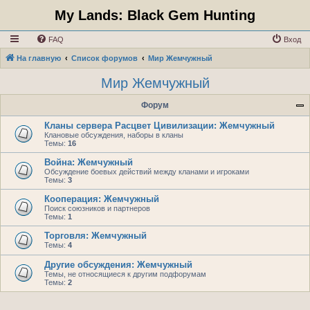
My Lands: Black Gem Hunting
FAQ
Вход
На главную
Список форумов
Мир Жемчужный
Мир Жемчужный
Форум
Кланы сервера Расцвет Цивилизации: Жемчужный
Клановые обсуждения, наборы в кланы
Темы:
16
Война: Жемчужный
Обсуждение боевых действий между кланами и игроками
Темы:
3
Кооперация: Жемчужный
Поиск союзников и партнеров
Темы:
1
Торговля: Жемчужный
Темы:
4
Другие обсуждения: Жемчужный
Темы, не относящиеся к другим подфорумам
Темы:
2