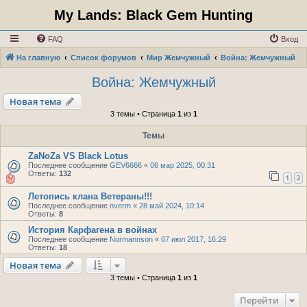
My Lands: Black Gem Hunting
FAQ
Вход
На главную
Список форумов
Мир Жемчужный
Война: Жемчужный
Война: Жемчужный
Новая тема
3 темы • Страница
1
из
1
Темы
ZaNoZa VS Black Lotus
Последнее сообщение
GEV6666
«
06 мар 2025, 00:31
Ответы:
132
1
2
Летопись клана Ветераны!!!
Последнее сообщение
nverm
«
28 май 2024, 10:14
Ответы:
8
История Карфагена в войнах
Последнее сообщение
Normannson
«
07 июл 2017, 16:29
Ответы:
18
Новая тема
3 темы • Страница
1
из
1
Перейти