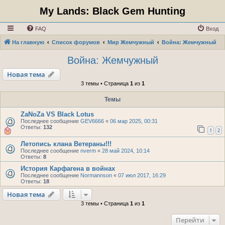
My Lands: Black Gem Hunting
FAQ
Вход
На главную
Список форумов
Мир Жемчужный
Война: Жемчужный
Война: Жемчужный
Новая тема
3 темы • Страница
1
из
1
Темы
ZaNoZa VS Black Lotus
Последнее сообщение
GEV6666
«
06 мар 2025, 00:31
Ответы:
132
1
2
Летопись клана Ветераны!!!
Последнее сообщение
nverm
«
28 май 2024, 10:14
Ответы:
8
История Карфагена в войнах
Последнее сообщение
Normannson
«
07 июл 2017, 16:29
Ответы:
18
Новая тема
3 темы • Страница
1
из
1
Перейти