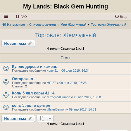
My Lands: Black Gem Hunting
FAQ
Вход
На главную
Список форумов
Мир Жемчужный
Торговля: Жемчужный
Торговля: Жемчужный
Новая тема
4 темы • Страница
1
из
1
Темы
Куплю дерево и камень
Последнее сообщение
kom411
«
06 фев 2019, 16:34
Осторожно
Последнее сообщение
HiFi27
«
09 янв 2018, 07:23
Ответы:
2
Копь 5 лвл коры 41_ 4
Последнее сообщение
retrogradHuman
«
13 апр 2017, 18:58
копь 5 лвл в центре
Последнее сообщение
UlaterDemon
«
09 апр 2017, 14:31
Новая тема
4 темы • Страница
1
из
1