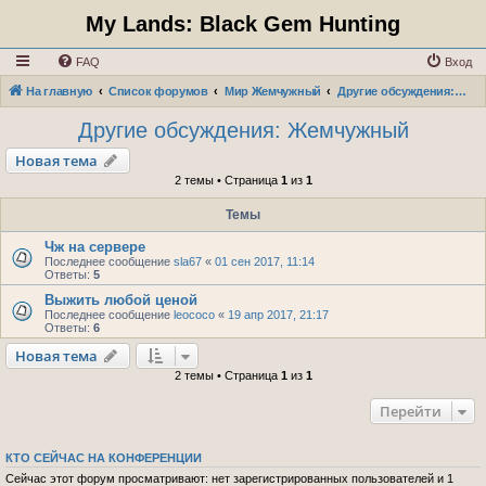
My Lands: Black Gem Hunting
FAQ
Вход
На главную
Список форумов
Мир Жемчужный
Другие обсуждения: Жемчужный
Другие обсуждения: Жемчужный
Новая тема
2 темы • Страница
1
из
1
Темы
Чж на сервере
Последнее сообщение
sla67
«
01 сен 2017, 11:14
Ответы:
5
Выжить любой ценой
Последнее сообщение
leococo
«
19 апр 2017, 21:17
Ответы:
6
Новая тема
2 темы • Страница
1
из
1
Перейти
КТО СЕЙЧАС НА КОНФЕРЕНЦИИ
Сейчас этот форум просматривают: нет зарегистрированных пользователей и 1