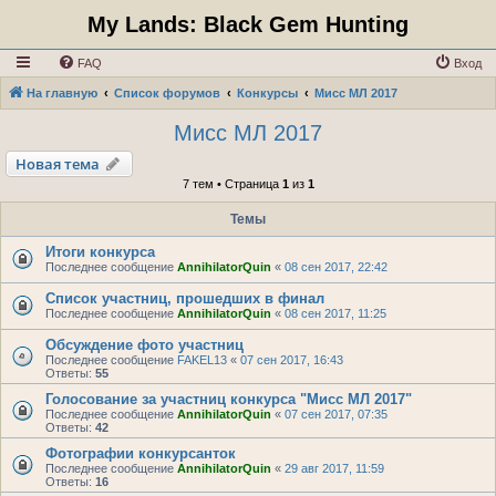
My Lands: Black Gem Hunting
FAQ
Вход
На главную
Список форумов
Конкурсы
Мисс МЛ 2017
Мисс МЛ 2017
Новая тема
7 тем • Страница
1
из
1
Темы
Итоги конкурса
Последнее сообщение
AnnihilatorQuin
«
08 сен 2017, 22:42
Список участниц, прошедших в финал
Последнее сообщение
AnnihilatorQuin
«
08 сен 2017, 11:25
Обсуждение фото участниц
Последнее сообщение
FAKEL13
«
07 сен 2017, 16:43
Ответы:
55
Голосование за участниц конкурса "Мисс МЛ 2017"
Последнее сообщение
AnnihilatorQuin
«
07 сен 2017, 07:35
Ответы:
42
Фотографии конкурсанток
Последнее сообщение
AnnihilatorQuin
«
29 авг 2017, 11:59
Ответы:
16