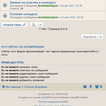
Заявки на участие в конкурсе
Последнее сообщение
AnnihilatorQuin
«
20 авг 2017, 21:45
Ответы:
26
Условия конкурса
Последнее сообщение
AnnihilatorQuin
«
14 июн 2017, 20:16
Новая тема
7 тем • Страница
1
из
1
Перейти
КТО СЕЙЧАС НА КОНФЕРЕНЦИИ
Сейчас этот форум просматривают: нет зарегистрированных пользователей и 1
гость
ПРАВА ДОСТУПА
Вы
не можете
начинать темы
Вы
не можете
отвечать на сообщения
Вы
не можете
редактировать свои сообщения
Вы
не можете
удалять свои сообщения
Вы
не можете
добавлять вложения
На главную
Список форумов
(c) Elyland LLC 2009-2025
Создано на основе
phpBB
® Forum Software © phpBB Limited
Русская поддержка phpBB
Конфиденциальность
|
Правила