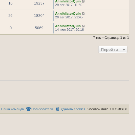
AnnihilatorQuin
16
19237
29 авг 2017, 11:59
AnnihilatorQuin
26
18204
20 авг 2017, 21:45
AnnihilatorQuin
0
5069
14 июн 2017, 20:16
7 тем • Страница
1
из
1
Перейти
Наша команда
Пользователи
Удалить cookies
Часовой пояс:
UTC+03:00