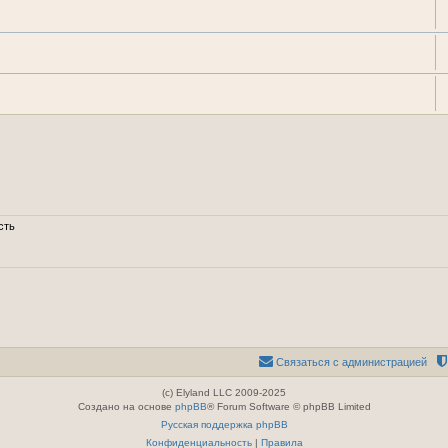
сть
Связаться с администрацией
(c) Elyland LLC 2009-2025
Создано на основе
phpBB
® Forum Software © phpBB Limited
Русская поддержка phpBB
Конфиденциальность
|
Правила