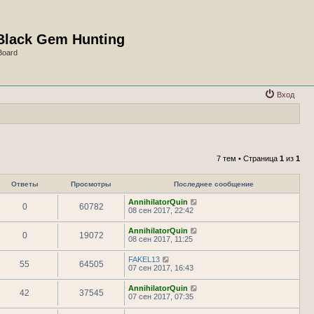
Black Gem Hunting
Board
Вход
7 тем • Страница
1
из
1
Ответы
Просмотры
Последнее сообщение
AnnihilatorQuin
0
60782
08 сен 2017, 22:42
AnnihilatorQuin
0
19072
08 сен 2017, 11:25
FAKEL13
55
64505
07 сен 2017, 16:43
AnnihilatorQuin
42
37545
07 сен 2017, 07:35