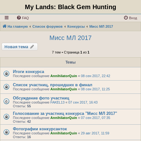
My Lands: Black Gem Hunting
FAQ
Вход
На главную
Список форумов
Конкурсы
Мисс МЛ 2017
Мисс МЛ 2017
Новая тема
7 тем • Страница
1
из
1
Темы
Итоги конкурса
Последнее сообщение
AnnihilatorQuin
«
08 сен 2017, 22:42
Список участниц, прошедших в финал
Последнее сообщение
AnnihilatorQuin
«
08 сен 2017, 11:25
Обсуждение фото участниц
Последнее сообщение
FAKEL13
«
07 сен 2017, 16:43
Ответы:
55
Голосование за участниц конкурса "Мисс МЛ 2017"
Последнее сообщение
AnnihilatorQuin
«
07 сен 2017, 07:35
Ответы:
42
Фотографии конкурсанток
Последнее сообщение
AnnihilatorQuin
«
29 авг 2017, 11:59
Ответы:
16