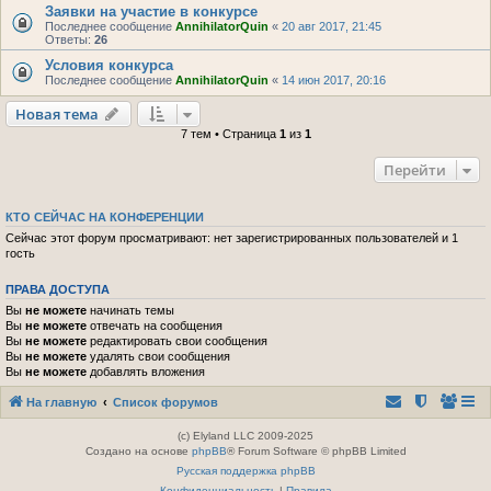
Заявки на участие в конкурсе
Последнее сообщение
AnnihilatorQuin
«
20 авг 2017, 21:45
Ответы:
26
Условия конкурса
Последнее сообщение
AnnihilatorQuin
«
14 июн 2017, 20:16
Новая тема
7 тем • Страница
1
из
1
Перейти
КТО СЕЙЧАС НА КОНФЕРЕНЦИИ
Сейчас этот форум просматривают: нет зарегистрированных пользователей и 1
гость
ПРАВА ДОСТУПА
Вы
не можете
начинать темы
Вы
не можете
отвечать на сообщения
Вы
не можете
редактировать свои сообщения
Вы
не можете
удалять свои сообщения
Вы
не можете
добавлять вложения
На главную
Список форумов
(c) Elyland LLC 2009-2025
Создано на основе
phpBB
® Forum Software © phpBB Limited
Русская поддержка phpBB
Конфиденциальность
|
Правила