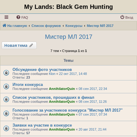
My Lands: Black Gem Hunting
FAQ
Вход
На главную
Список форумов
Конкурсы
Мистер МЛ 2017
Мистер МЛ 2017
Новая тема
7 тем • Страница
1
из
1
Темы
Обсуждение фото участников
Последнее сообщение
Klon
«
22 окт 2017, 14:48
Ответы:
23
Итоги конкурса
Последнее сообщение
AnnihilatorQuin
«
08 сен 2017, 22:34
Список участников, прошедших в финал
Последнее сообщение
AnnihilatorQuin
«
08 сен 2017, 11:26
Голосование за участников конкурса "Мистер МЛ 2017"
Последнее сообщение
AnnihilatorQuin
«
07 сен 2017, 07:34
Ответы:
1
Заявки на участие в конкурсе
Последнее сообщение
AnnihilatorQuin
«
20 авг 2017, 21:44
Ответы:
57