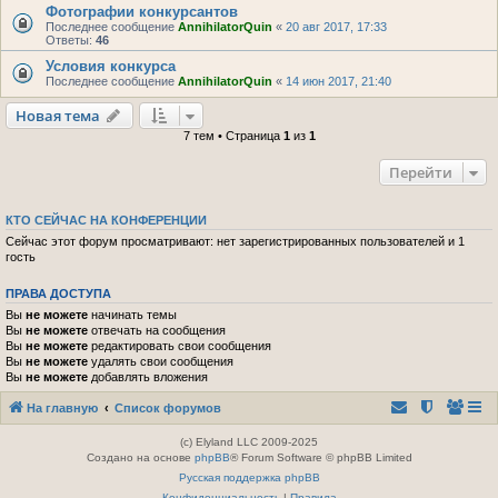
Фотографии конкурсантов
Последнее сообщение
AnnihilatorQuin
«
20 авг 2017, 17:33
Ответы:
46
Условия конкурса
Последнее сообщение
AnnihilatorQuin
«
14 июн 2017, 21:40
Новая тема
7 тем • Страница
1
из
1
Перейти
КТО СЕЙЧАС НА КОНФЕРЕНЦИИ
Сейчас этот форум просматривают: нет зарегистрированных пользователей и 1
гость
ПРАВА ДОСТУПА
Вы
не можете
начинать темы
Вы
не можете
отвечать на сообщения
Вы
не можете
редактировать свои сообщения
Вы
не можете
удалять свои сообщения
Вы
не можете
добавлять вложения
На главную
Список форумов
(c) Elyland LLC 2009-2025
Создано на основе
phpBB
® Forum Software © phpBB Limited
Русская поддержка phpBB
Конфиденциальность
|
Правила