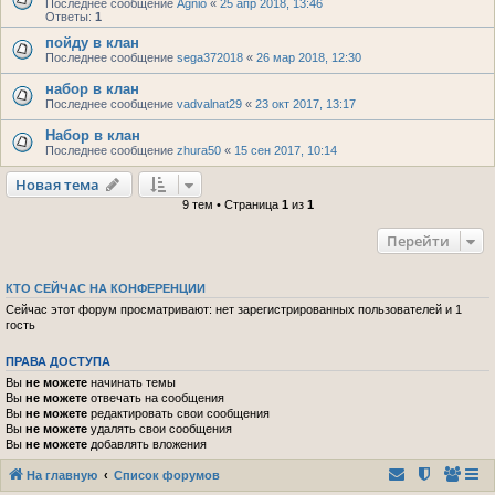
Последнее сообщение
Agnio
«
25 апр 2018, 13:46
Ответы:
1
пойду в клан
Последнее сообщение
sega372018
«
26 мар 2018, 12:30
набор в клан
Последнее сообщение
vadvalnat29
«
23 окт 2017, 13:17
Набор в клан
Последнее сообщение
zhura50
«
15 сен 2017, 10:14
Новая тема
9 тем • Страница
1
из
1
Перейти
КТО СЕЙЧАС НА КОНФЕРЕНЦИИ
Сейчас этот форум просматривают: нет зарегистрированных пользователей и 1
гость
ПРАВА ДОСТУПА
Вы
не можете
начинать темы
Вы
не можете
отвечать на сообщения
Вы
не можете
редактировать свои сообщения
Вы
не можете
удалять свои сообщения
Вы
не можете
добавлять вложения
На главную
Список форумов