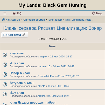
My Lands: Black Gem Hunting
FAQ
Вход
На главную
Список форумов
Мир Зонар
Кланы сервера Расцвет Цивилизации: Зонар
Кланы сервера Расцвет Цивилизации: Зонар
Новая тема
9 тем • Страница
1
из
1
Темы
ищу клан
Последнее сообщение
shnapak
«
22 июн 2024, 14:17
Ищу клан
Последнее сообщение
Hartman16
«
10 авг 2022, 20:47
Набор в клан
Последнее сообщение
GoneWhithFire
«
05 авг 2022, 09:32
Вступлю в клан.
Последнее сообщение
ZloiZP
«
16 фев 2019, 13:49
Ищу клан
Последнее сообщение
Alintino
«
02 июн 2018, 02:47
Клан Якудзы проводит набор!