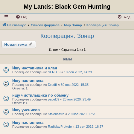
My Lands: Black Gem Hunting
FAQ
Вход
На главную
Список форумов
Мир Зонар
Кооперация: Зонар
Кооперация: Зонар
Новая тема
11 тем • Страница
1
из
1
Темы
Ищу наставника и клан
Последнее сообщение
SERDJ9
«
19 сен 2022, 14:23
Ищу наставника
Последнее сообщение
Dredfil
«
30 янв 2022, 15:35
Ответы:
1
ищу чистильщика по обмену
Последнее сообщение
pepel59
«
23 ноя 2020, 23:49
Ответы:
1
Ищу учеников.
Последнее сообщение
Stalenastra
«
29 июл 2020, 17:20
Ищу наставника
Последнее сообщение
RadislavProkofe
«
13 сен 2019, 16:37