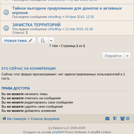
Тайное выгодное предложение для донатов и активных
игроков
Последнее сообщение
cthtufltvjy
«
04 фев 2018, 12:25
ЗАЧИСТКА ТЕРРИТОРИЙ
Последнее сообщение
cthtufltvjy
«
12 янв 2018, 01:46
Ответы:
3
Новая тема
7 тем • Страница
1
из
1
Перейти
КТО СЕЙЧАС НА КОНФЕРЕНЦИИ
Сейчас этот форум просматривают: нет зарегистрированных пользователей и 1
гость
ПРАВА ДОСТУПА
Вы
не можете
начинать темы
Вы
не можете
отвечать на сообщения
Вы
не можете
редактировать свои сообщения
Вы
не можете
удалять свои сообщения
Вы
не можете
добавлять вложения
На главную
Список форумов
(c) Elyland LLC 2009-2025
Создано на основе
phpBB
® Forum Software © phpBB Limited