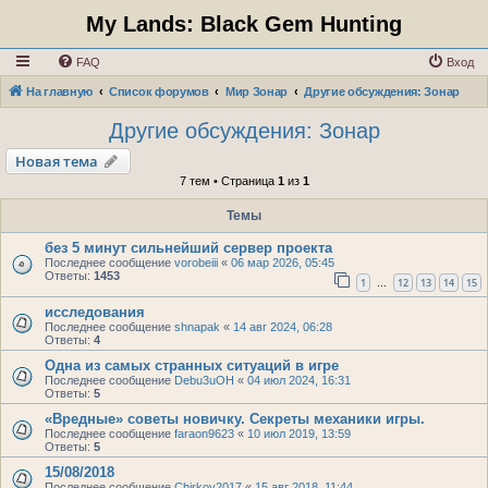
My Lands: Black Gem Hunting
FAQ
Вход
На главную
Список форумов
Мир Зонар
Другие обсуждения: Зонар
Другие обсуждения: Зонар
Новая тема
7 тем • Страница
1
из
1
Темы
без 5 минут сильнейший сервер проекта
Последнее сообщение
vorobeiii
«
06 мар 2026, 05:45
Ответы:
1453
1
12
13
14
15
…
исследования
Последнее сообщение
shnapak
«
14 авг 2024, 06:28
Ответы:
4
Одна из самых странных ситуаций в игре
Последнее сообщение
Debu3uOH
«
04 июл 2024, 16:31
Ответы:
5
«Вредные» советы новичку. Секреты механики игры.
Последнее сообщение
faraon9623
«
10 июл 2019, 13:59
Ответы:
5
15/08/2018
Последнее сообщение
Chirkov2017
«
15 авг 2018, 11:44