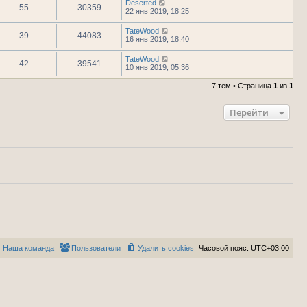
Deserted
55
30359
22 янв 2019, 18:25
TateWood
39
44083
16 янв 2019, 18:40
TateWood
42
39541
10 янв 2019, 05:36
7 тем • Страница
1
из
1
Перейти
Наша команда
Пользователи
Удалить cookies
Часовой пояс:
UTC+03:00