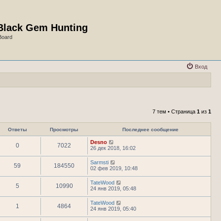
Black Gem Hunting
Board
Вход
7 тем • Страница
1
из
1
Ответы
Просмотры
Последнее сообщение
Desno
0
7022
26 дек 2018, 16:02
Sarmsti
59
184550
02 фев 2019, 10:48
TateWood
5
10990
24 янв 2019, 05:48
TateWood
1
4864
24 янв 2019, 05:40