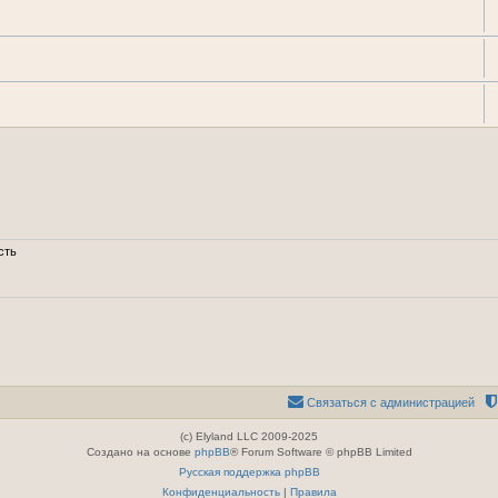
сть
Связаться с администрацией
(c) Elyland LLC 2009-2025
Создано на основе
phpBB
® Forum Software © phpBB Limited
Русская поддержка phpBB
Конфиденциальность
|
Правила