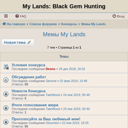
My Lands: Black Gem Hunting
FAQ
Вход
На главную
Список форумов
Конкурсы
Мемы My Lands
Мемы My Lands
Новая тема
7 тем • Страница
1
из
1
Темы
Условия конкурса
Последнее сообщение
Desno
«
26 дек 2018, 16:02
Обсуждение работ
Последнее сообщение
Sarmsti
«
02 фев 2019, 10:48
Ответы:
59
Новости Конкурса
Последнее сообщение
TateWood
«
24 янв 2019, 05:48
Ответы:
5
Итоги голосования жюри
Последнее сообщение
TateWood
«
24 янв 2019, 05:40
Ответы:
1
Проголосуйте за Ваш любимый мем!
Последнее сообщение
Deserted
«
22 янв 2019, 18:25
Ответы:
55