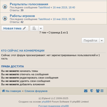
Результаты голосования
Последнее сообщение
TateWood
«
16 янв 2019, 18:40
Ответы:
39
Работы игроков
Последнее сообщение
TateWood
«
10 янв 2019, 05:36
Ответы:
42
Новая тема
7 тем • Страница
1
из
1
Перейти
КТО СЕЙЧАС НА КОНФЕРЕНЦИИ
Сейчас этот форум просматривают: нет зарегистрированных пользователей и 1
гость
ПРАВА ДОСТУПА
Вы
не можете
начинать темы
Вы
не можете
отвечать на сообщения
Вы
не можете
редактировать свои сообщения
Вы
не можете
удалять свои сообщения
Вы
не можете
добавлять вложения
На главную
Список форумов
(c) Elyland LLC 2009-2025
Создано на основе
phpBB
® Forum Software © phpBB Limited
Русская поддержка phpBB