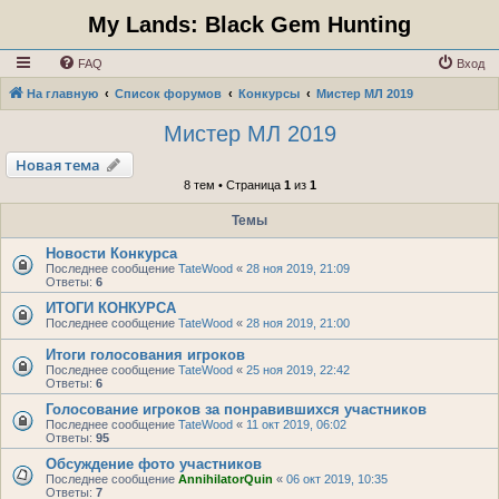
My Lands: Black Gem Hunting
FAQ
Вход
На главную
Список форумов
Конкурсы
Мистер МЛ 2019
Мистер МЛ 2019
Новая тема
8 тем • Страница
1
из
1
Темы
Новости Конкурса
Последнее сообщение
TateWood
«
28 ноя 2019, 21:09
Ответы:
6
ИТОГИ КОНКУРСА
Последнее сообщение
TateWood
«
28 ноя 2019, 21:00
Итоги голосования игроков
Последнее сообщение
TateWood
«
25 ноя 2019, 22:42
Ответы:
6
Голосование игроков за понравившихся участников
Последнее сообщение
TateWood
«
11 окт 2019, 06:02
Ответы:
95
Обсуждение фото участников
Последнее сообщение
AnnihilatorQuin
«
06 окт 2019, 10:35
Ответы:
7